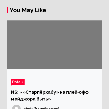
You May Like
Dota 2
NS: «»Старпёрхабу» на плей‑офф
мейджора быть»
admin
4 года назад