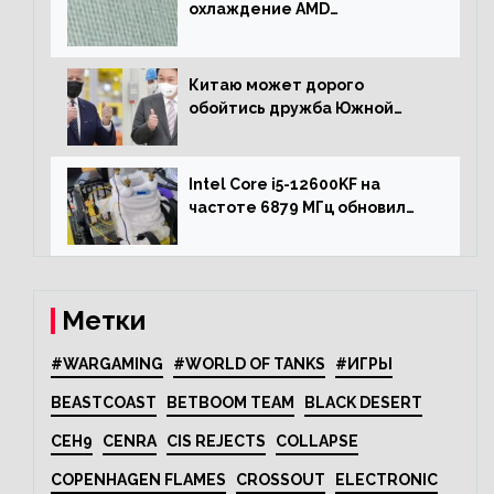
охлаждение AMD
использовала для разгона
процессора Ryzen 7000 до 5.5
ГГц
Китаю может дорого
обойтись дружба Южной
Кореи с США
Intel Core i5-12600KF на
частоте 6879 МГц обновил
рекорд Cinebench R20
Метки
#WARGAMING
#WORLD OF TANKS
#ИГРЫ
BEASTCOAST
BETBOOM TEAM
BLACK DESERT
CEH9
CENRA
CIS REJECTS
COLLAPSE
COPENHAGEN FLAMES
CROSSOUT
ELECTRONIC