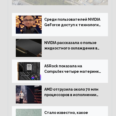
Среди пользователей NVIDIA
GeForce доступ к технологии
RTX имеют более 30%
NVIDIA рассказала о пользе
жидкостного охлаждения в
серверном сегменте
ASRock показала на
Computex четыре материнки
на чипсете AMD X670E,
включая модели Taichi
AMD отгрузила около 70 млн
процессоров в исполнении
Socket AM4
Стало известно, какое