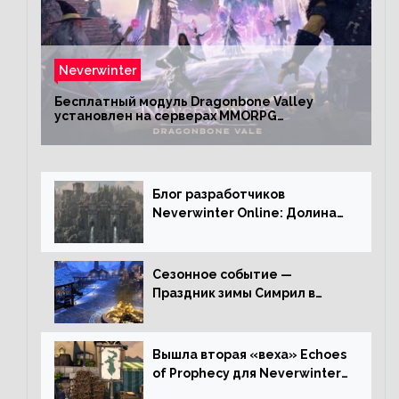
Neverwinter
Бесплатный модуль Dragonbone Valley
установлен на серверах MMORPG
Neverwinter
Блог разработчиков
Neverwinter Online: Долина
Драконьих Костей
Сезонное событие —
Праздник зимы Симрил в
Neverwinter Online
Вышла вторая «веха» Echoes
of Prophecy для Neverwinter
Online