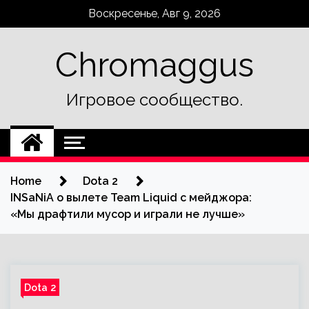
Skip
Воскресенье, Авг 9, 2026
to
content
Chromaggus
Игровое сообщество.
Home
Dota 2
INSaNiA о вылете Team Liquid с мейджора:
«Мы драфтили мусор и играли не лучше»
Dota 2