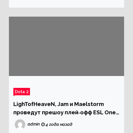
Dota 2
LighTofHeaveN, Jam и Maelstorm
проведут прешоу плей‑офф ESL One
Stockholm Dota Major 2022
admin
4 года назад