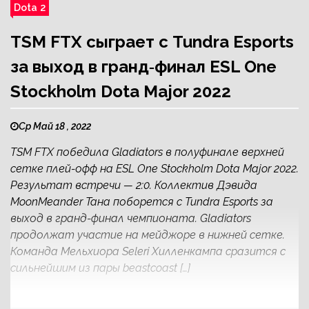
Dota 2
TSM FTX сыграет с Tundra Esports
за выход в гранд‑финал ESL One
Stockholm Dota Major 2022
Ср Май 18 , 2022
TSM FTX победила Gladiators в полуфинале верхней
сетке плей-офф на ESL One Stockholm Dota Major 2022.
Результат встречи — 2:0. Коллектив Дэвида
MoonMeander Тана поборется с Tundra Esports за
выход в гранд-финал чемпионата. Gladiators
продолжат участие на мейджоре в нижней сетке.
Команда Мельхиора Seleri Хилленкампа сразится с
сильнейшим из пары beastcoast […]