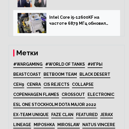
Кореи с США
Intel Core i5-12600KF на
частоте 6879 МГц обновил
рекорд Cinebench R20
Метки
#WARGAMING
#WORLD OF TANKS
#ИГРЫ
BEASTCOAST
BETBOOM TEAM
BLACK DESERT
CEH9
CENRA
CIS REJECTS
COLLAPSE
COPENHAGEN FLAMES
CROSSOUT
ELECTRONIC
ESL ONE STOCKHOLM DOTA MAJOR 2022
EX-TEAM UNIQUE
FAZE CLAN
FEATURED
JERAX
LINEAGE
MIPOSHKA
MIROSLAW
NATUS VINCERE