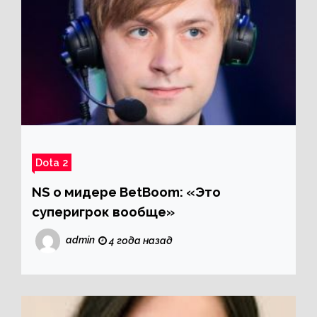
Dota 2
NS о мидере BetBoom: «Это
суперигрок вообще»
admin
4 года назад