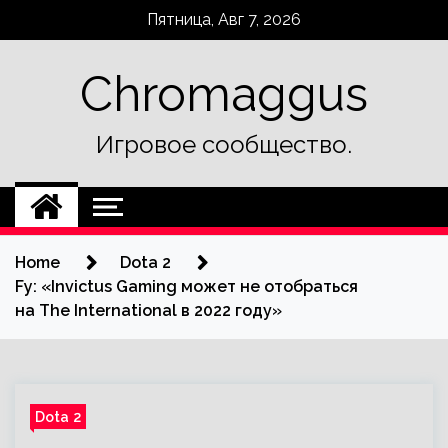
Skip
Пятница, Авг 7, 2026
to
content
Chromaggus
Игровое сообщество.
Home
Dota 2
Fy: «Invictus Gaming может не отобраться
на The International в 2022 году»
Dota 2