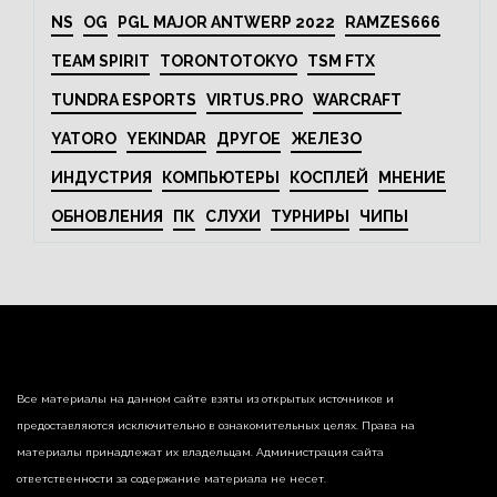
NS
OG
PGL MAJOR ANTWERP 2022
RAMZES666
TEAM SPIRIT
TORONTOTOKYO
TSM FTX
TUNDRA ESPORTS
VIRTUS.PRO
WARCRAFT
YATORO
YEKINDAR
ДРУГОЕ
ЖЕЛЕЗО
ИНДУСТРИЯ
КОМПЬЮТЕРЫ
КОСПЛЕЙ
МНЕНИЕ
ОБНОВЛЕНИЯ
ПК
СЛУХИ
ТУРНИРЫ
ЧИПЫ
Все материалы на данном сайте взяты из открытых источников и
предоставляются исключительно в ознакомительных целях. Права на
материалы принадлежат их владельцам. Администрация сайта
ответственности за содержание материала не несет.