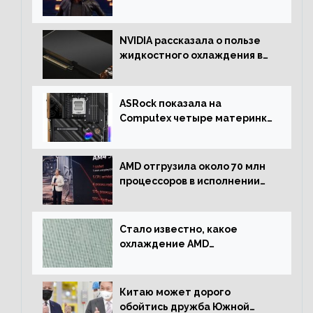
RTX имеют более 30%
NVIDIA рассказала о пользе
жидкостного охлаждения в
серверном сегменте
ASRock показала на
Computex четыре материнки
на чипсете AMD X670E,
включая модели Taichi
AMD отгрузила около 70 млн
процессоров в исполнении
Socket AM4
Стало известно, какое
охлаждение AMD
использовала для разгона
процессора Ryzen 7000 до 5.5
ГГц
Китаю может дорого
обойтись дружба Южной