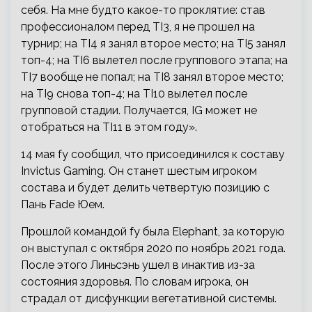
себя. На мне будто какое-то проклятие: став
профессионалом перед TI3, я не прошел на
турнир; на TI4 я занял второе место; на TI5 занял
топ-4; на TI6 вылетел после группового этапа; на
TI7 вообще не попал; на TI8 занял второе место;
на TI9 снова топ-4; на TI10 вылетел после
групповой стадии. Получается, IG может не
отобраться на TI11 в этом году».
14 мая fy сообщил, что присоединился к составу
Invictus Gaming. Он станет шестым игроком
состава и будет делить четвертую позицию с
Пань Fade Юем.
Прошлой командой fy была Elephant, за которую
он выступал с октября 2020 по ноябрь 2021 года.
После этого Линьсэнь ушел в инактив из-за
состояния здоровья. По словам игрока, он
страдал от дисфункции вегетативной системы.