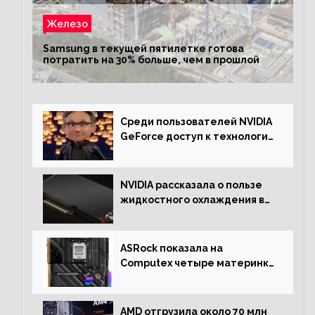
Железо
Samsung в текущей пятилетке готова
потратить на 30% больше, чем в прошлой
Среди пользователей NVIDIA
GeForce доступ к технологии
RTX имеют более 30%
NVIDIA рассказала о пользе
жидкостного охлаждения в
серверном сегменте
ASRock показала на
Computex четыре материнки
на чипсете AMD X670E,
включая модели Taichi
AMD отгрузила около 70 млн