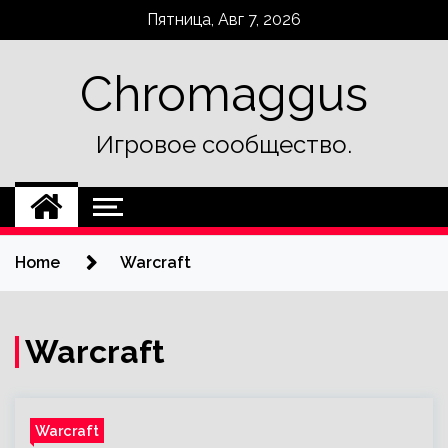
Skip
Пятница, Авг 7, 2026
to
content
Chromaggus
Игровое сообщество.
Home
Warcraft
Warcraft
Warcraft