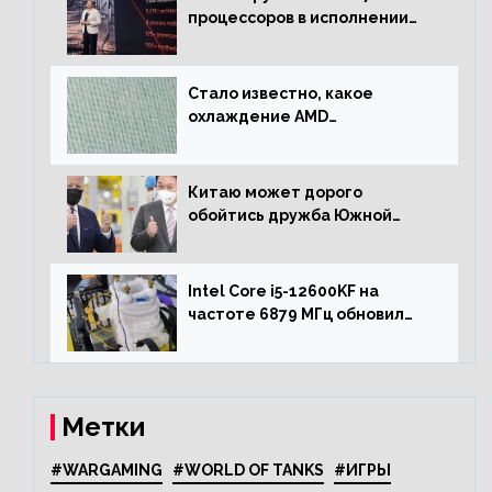
процессоров в исполнении
Socket AM4
Стало известно, какое
охлаждение AMD
использовала для разгона
процессора Ryzen 7000 до 5.5
ГГц
Китаю может дорого
обойтись дружба Южной
Кореи с США
Intel Core i5-12600KF на
частоте 6879 МГц обновил
рекорд Cinebench R20
Метки
#WARGAMING
#WORLD OF TANKS
#ИГРЫ