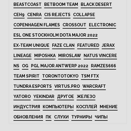
BEASTCOAST
BETBOOM TEAM
BLACK DESERT
CEH9
CENRA
CIS REJECTS
COLLAPSE
COPENHAGEN FLAMES
CROSSOUT
ELECTRONIC
ESL ONE STOCKHOLM DOTA MAJOR 2022
EX-TEAM UNIQUE
FAZE CLAN
FEATURED
JERAX
LINEAGE
MIPOSHKA
MIROSLAW
NATUS VINCERE
NS
OG
PGL MAJOR ANTWERP 2022
RAMZES666
TEAM SPIRIT
TORONTOTOKYO
TSM FTX
TUNDRA ESPORTS
VIRTUS.PRO
WARCRAFT
YATORO
YEKINDAR
ДРУГОЕ
ЖЕЛЕЗО
ИНДУСТРИЯ
КОМПЬЮТЕРЫ
КОСПЛЕЙ
МНЕНИЕ
ОБНОВЛЕНИЯ
ПК
СЛУХИ
ТУРНИРЫ
ЧИПЫ