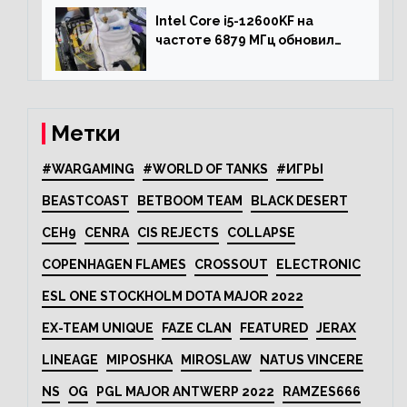
Intel Core i5-12600KF на
частоте 6879 МГц обновил
рекорд Cinebench R20
Метки
#WARGAMING
#WORLD OF TANKS
#ИГРЫ
BEASTCOAST
BETBOOM TEAM
BLACK DESERT
CEH9
CENRA
CIS REJECTS
COLLAPSE
COPENHAGEN FLAMES
CROSSOUT
ELECTRONIC
ESL ONE STOCKHOLM DOTA MAJOR 2022
EX-TEAM UNIQUE
FAZE CLAN
FEATURED
JERAX
LINEAGE
MIPOSHKA
MIROSLAW
NATUS VINCERE
NS
OG
PGL MAJOR ANTWERP 2022
RAMZES666