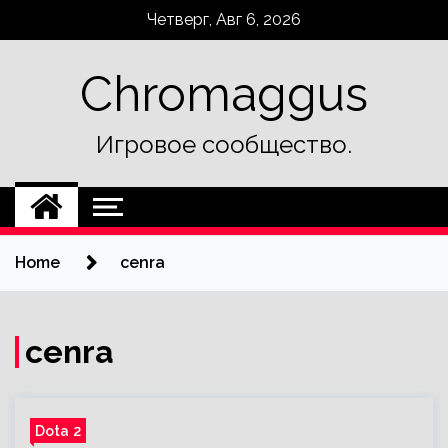
Skip
Четверг, Авг 6, 2026
to
content
Chromaggus
Игровое сообщество.
Home
cenra
cenra
Dota 2