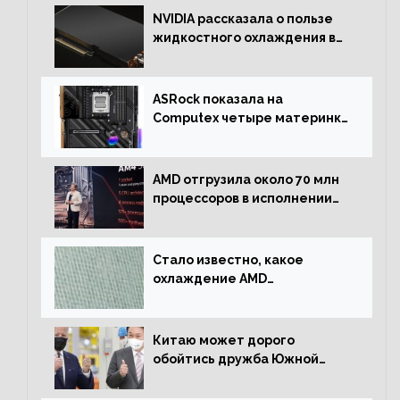
NVIDIA рассказала о пользе
жидкостного охлаждения в
серверном сегменте
ASRock показала на
Computex четыре материнки
на чипсете AMD X670E,
включая модели Taichi
AMD отгрузила около 70 млн
процессоров в исполнении
Socket AM4
Стало известно, какое
охлаждение AMD
использовала для разгона
процессора Ryzen 7000 до 5.5
ГГц
Китаю может дорого
обойтись дружба Южной
Кореи с США