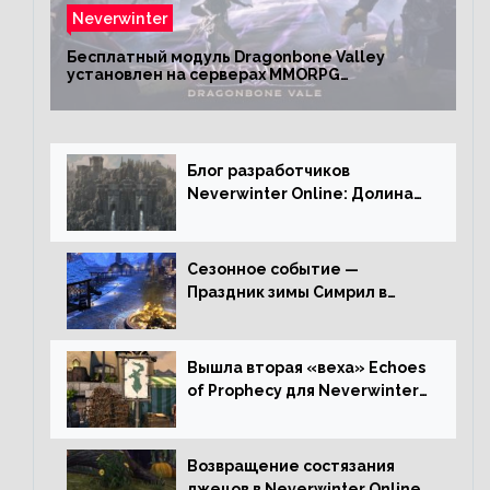
Neverwinter
Бесплатный модуль Dragonbone Valley
установлен на серверах MMORPG
Neverwinter
Блог разработчиков
Neverwinter Online: Долина
Драконьих Костей
Сезонное событие —
Праздник зимы Симрил в
Neverwinter Online
Вышла вторая «веха» Echoes
of Prophecy для Neverwinter
Online
Возвращение состязания
лжецов в Neverwinter Online