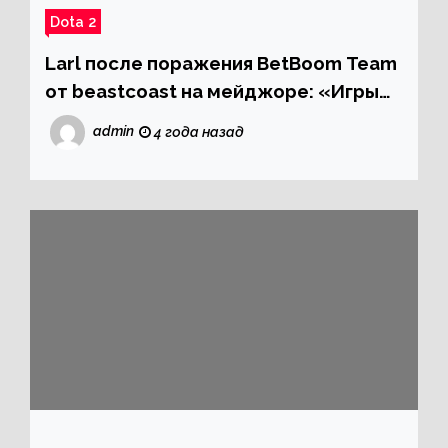
Dota 2
Larl после поражения BetBoom Team
от beastcoast на мейджоре: «Игры
были достаточно средние — мы
admin
4 года назад
играли плохо, они тоже»