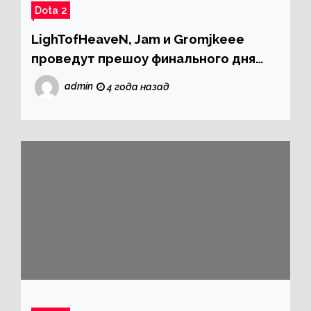
Dota 2
LighTofHeaveN, Jam и Gromjkeee
проведут прешоу финального дня
плей‑офф ESL One Stockholm Dota
admin
4 года назад
Major 2022