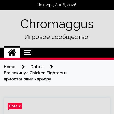
Skip
Четверг, Авг 6, 2026
to
content
Chromaggus
Игровое сообщество.
Home
Dota 2
Era покинул Chicken Fighters и
приостановил карьеру
Dota 2