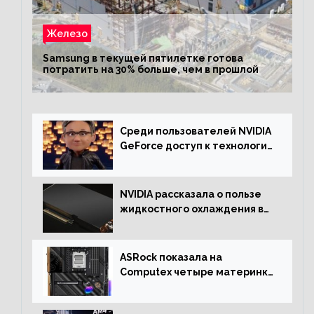
Железо
Samsung в текущей пятилетке готова
потратить на 30% больше, чем в прошлой
Среди пользователей NVIDIA
GeForce доступ к технологии
RTX имеют более 30%
NVIDIA рассказала о пользе
жидкостного охлаждения в
серверном сегменте
ASRock показала на
Computex четыре материнки
на чипсете AMD X670E,
включая модели Taichi