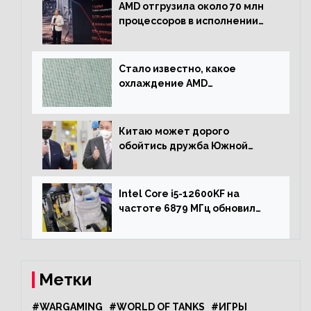
AMD отгрузила около 70 млн
процессоров в исполнении
Socket AM4
Стало известно, какое
охлаждение AMD
использовала для разгона
процессора Ryzen 7000 до 5.5
ГГц
Китаю может дорого
обойтись дружба Южной
Кореи с США
Intel Core i5-12600KF на
частоте 6879 МГц обновил
рекорд Cinebench R20
Метки
#WARGAMING
#WORLD OF TANKS
#ИГРЫ