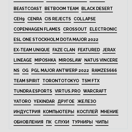
BEASTCOAST
BETBOOM TEAM
BLACK DESERT
CEH9
CENRA
CIS REJECTS
COLLAPSE
COPENHAGEN FLAMES
CROSSOUT
ELECTRONIC
ESL ONE STOCKHOLM DOTA MAJOR 2022
EX-TEAM UNIQUE
FAZE CLAN
FEATURED
JERAX
LINEAGE
MIPOSHKA
MIROSLAW
NATUS VINCERE
NS
OG
PGL MAJOR ANTWERP 2022
RAMZES666
TEAM SPIRIT
TORONTOTOKYO
TSM FTX
TUNDRA ESPORTS
VIRTUS.PRO
WARCRAFT
YATORO
YEKINDAR
ДРУГОЕ
ЖЕЛЕЗО
ИНДУСТРИЯ
КОМПЬЮТЕРЫ
КОСПЛЕЙ
МНЕНИЕ
ОБНОВЛЕНИЯ
ПК
СЛУХИ
ТУРНИРЫ
ЧИПЫ