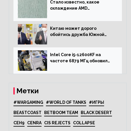
Стало известно, какое
охлаждение AMD
использовала для разгона
процессора Ryzen 7000 до 5.5
ГГц
Китаю может дорого
обойтись дружба Южной
Кореи с США
Intel Core i5-12600KF на
частоте 6879 МГц обновил
рекорд Cinebench R20
Метки
#WARGAMING
#WORLD OF TANKS
#ИГРЫ
BEASTCOAST
BETBOOM TEAM
BLACK DESERT
CEH9
CENRA
CIS REJECTS
COLLAPSE