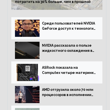
потратить на 30% больше, чем в прошлой
Среди пользователей NVIDIA
GeForce доступ к технологии
RTX имеют более 30%
NVIDIA рассказала о пользе
жидкостного охлаждения в
серверном сегменте
ASRock показала на
Computex четыре материнки
на чипсете AMD X670E,
включая модели Taichi
AMD отгрузила около 70 млн
процессоров в исполнении
Socket AM4