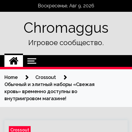
Skip
Воскресенье, Авг 9, 2026
to
content
Chromaggus
Игровое сообщество.
Home
Crossout
Обычный и элитный наборы «Свежая
кровь» временно доступны во
внутриигровом магазине!
Crossout