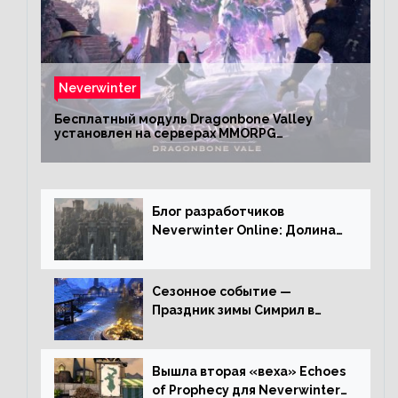
Neverwinter
Бесплатный модуль Dragonbone Valley
установлен на серверах MMORPG
Neverwinter
Блог разработчиков
Neverwinter Online: Долина
Драконьих Костей
Сезонное событие —
Праздник зимы Симрил в
Neverwinter Online
Вышла вторая «веха» Echoes
of Prophecy для Neverwinter