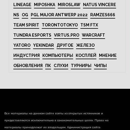
LINEAGE
MIPOSHKA
MIROSLAW
NATUS VINCERE
NS
OG
PGL MAJOR ANTWERP 2022
RAMZES666
TEAM SPIRIT
TORONTOTOKYO
TSM FTX
TUNDRA ESPORTS
VIRTUS.PRO
WARCRAFT
YATORO
YEKINDAR
ДРУГОЕ
ЖЕЛЕЗО
ИНДУСТРИЯ
КОМПЬЮТЕРЫ
КОСПЛЕЙ
МНЕНИЕ
ОБНОВЛЕНИЯ
ПК
СЛУХИ
ТУРНИРЫ
ЧИПЫ
Все материалы на данном сайте взяты из открытых источников и
предоставляются исключительно в ознакомительных целях. Права на
материалы принадлежат их владельцам. Администрация сайта