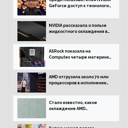
GeForce доступ к технологии
RTX имеют более 30%
NVIDIA рассказала о пользе
жидкостного охлаждения в
серверном сегменте
ASRock показала на
Computex четыре материнки
на чипсете AMD X670E,
включая модели Taichi
AMD отгрузила около 70 млн
процессоров в исполнении
Socket AM4
Стало известно, какое
охлаждение AMD
использовала для разгона
процессора Ryzen 7000 до 5.5
ГГц