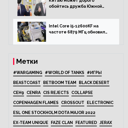
Китаю может дорого
обойтись дружба Южной
Кореи с США
Intel Core i5-12600KF на
частоте 6879 МГц обновил
рекорд Cinebench R20
Метки
#WARGAMING
#WORLD OF TANKS
#ИГРЫ
BEASTCOAST
BETBOOM TEAM
BLACK DESERT
CEH9
CENRA
CIS REJECTS
COLLAPSE
COPENHAGEN FLAMES
CROSSOUT
ELECTRONIC
ESL ONE STOCKHOLM DOTA MAJOR 2022
EX-TEAM UNIQUE
FAZE CLAN
FEATURED
JERAX