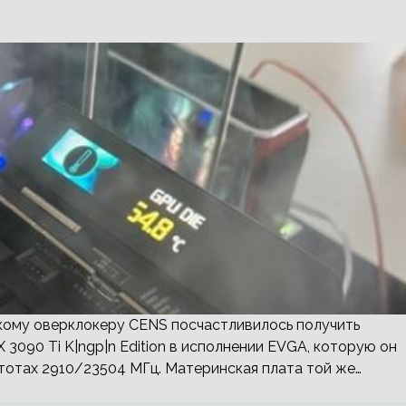
ецкому оверклокеру CENS посчастливилось получить
3090 Ti K|ngp|n Edition в исполнении EVGA, которую он
тотах 2910/23504 МГц. Материнская плата той же…