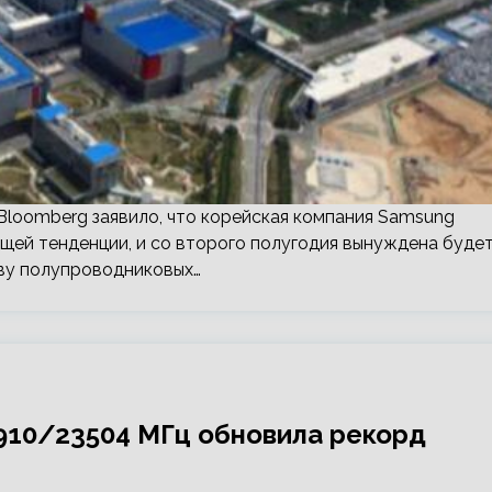
о Bloomberg заявило, что корейская компания Samsung
бщей тенденции, и со второго полугодия вынуждена буде
тву полупроводниковых…
2910/23504 МГц обновила рекорд