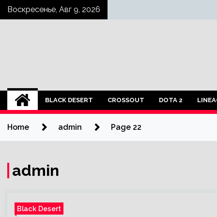
Skip
Воскресенье, Авг 9, 2026
to
content
BLACK DESERT
CROSSOUT
DOTA 2
LINEA
Home
admin
Page 22
admin
Black Desert