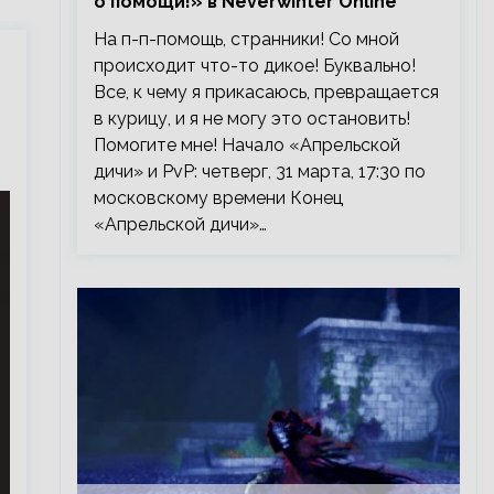
о помощи!» в Neverwinter Online
На п-п-помощь, странники! Со мной
происходит что-то дикое! Буквально!
Все, к чему я прикасаюсь, превращается
в курицу, и я не могу это остановить!
Помогите мне! Начало «Апрельской
дичи» и PvP: четверг, 31 марта, 17:30 по
московскому времени Конец
«Апрельской дичи»…