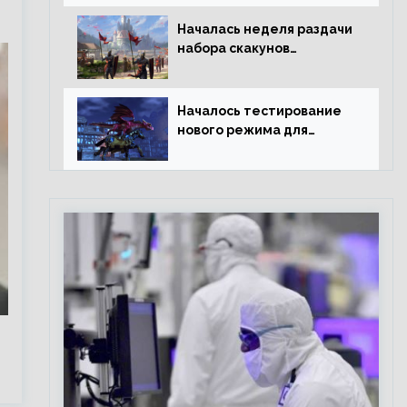
Началась неделя раздачи
набора скакунов
легендарного качества
Началось тестирование
нового режима для
подземелий в
Neverwinter online