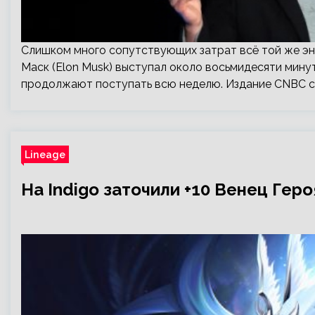
Слишком много сопутствующих затрат всё той же энер
Маск (Elon Musk) выступал около восьмидесяти мину
продолжают поступать всю неделю. Издание CNBC с
Lineage
На Indigo заточили +10 Венец Геро