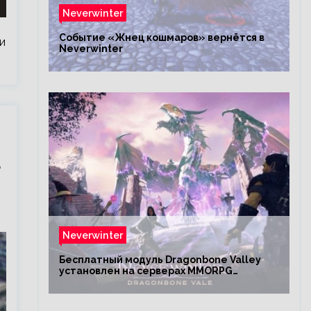
Neverwinter
Событие «Жнец кошмаров» вернётся в
и
Neverwinter
а
Neverwinter
Бесплатный модуль Dragonbone Valley
установлен на серверах MMORPG
Neverwinter