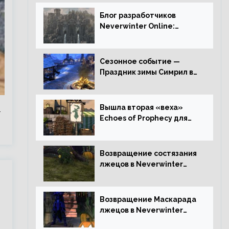
Блог разработчиков
Neverwinter Online:
Долина Драконьих
Костей
Сезонное событие —
Праздник зимы Симрил в
Neverwinter Online
Вышла вторая «веха»
т
Echoes of Prophecy для
Neverwinter Online
Возвращение состязания
лжецов в Neverwinter
Online
Возвращение Маскарада
лжецов в Neverwinter
Online