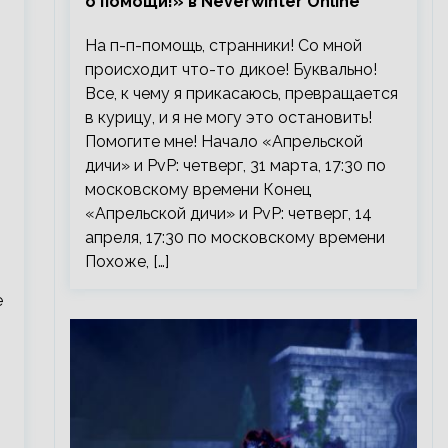
о помощи!» в Neverwinter Online
На п-п-помощь, странники! Со мной
происходит что-то дикое! Буквально!
Все, к чему я прикасаюсь, превращается
в курицу, и я не могу это остановить!
Помогите мне! Начало «Апрельской
дичи» и PvP: четверг, 31 марта, 17:30 по
московскому времени Конец
«Апрельской дичи» и PvP: четверг, 14
апреля, 17:30 по московскому времени
Похоже, […]
е