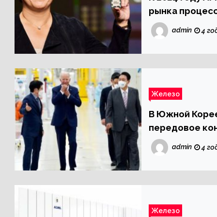
рынка процесс
admin
4 го
Железо
В Южной Коре
передовое ко
admin
4 го
Железо