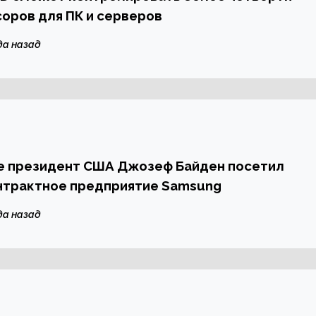
оров для ПК и серверов
да назад
е президент США Джозеф Байден посетил
нтрактное предприятие Samsung
да назад