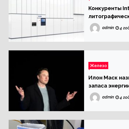
Конкуренты In
литографическ
admin
4 го
Железо
Илон Маск наз
запаса энерги
admin
4 го