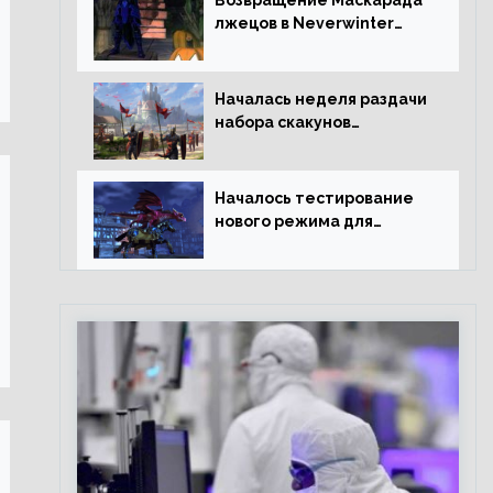
Возвращение Маскарада
лжецов в Neverwinter
Online
Началась неделя раздачи
набора скакунов
легендарного качества
Началось тестирование
нового режима для
подземелий в
Neverwinter online