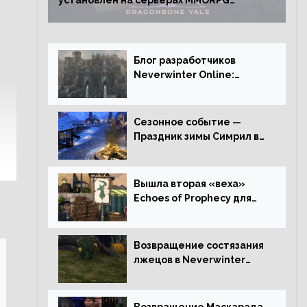
установлен на серверах MMORPG
Neverwinter
Блог разработчиков
Neverwinter Online:
Долина Драконьих
Костей
Сезонное событие —
Праздник зимы Симрил в
Neverwinter Online
Вышла вторая «веха»
Echoes of Prophecy для
Neverwinter Online
Возвращение состязания
лжецов в Neverwinter
Online