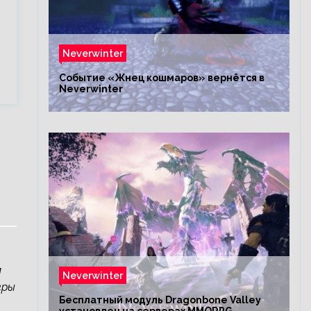
Neverwinter
Событие «Жнец кошмаров» вернётся в
Neverwinter
м
Neverwinter
гры
Бесплатный модуль Dragonbone Valley