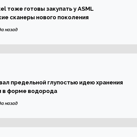
tel тоже готовы закупать у ASML
ие сканеры нового поколения
да назад
вал предельной глупостью идею хранения
и в форме водорода
да назад