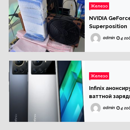
Железо
NVIDIA GeForce
Superposition
admin
4 го
Железо
Infinix анонси
ваттной заряд
admin
4 го