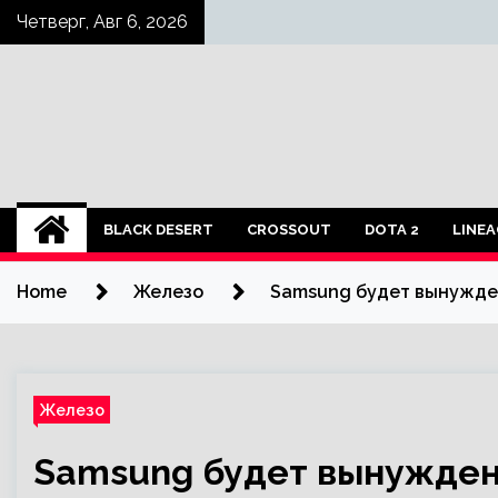
Skip
Четверг, Авг 6, 2026
to
content
BLACK DESERT
CROSSOUT
DOTA 2
LINEA
Home
Железо
Samsung будет вынужден
Железо
Samsung будет вынуждена