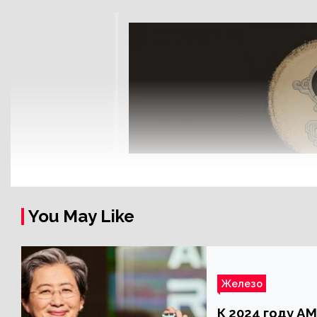
You May Like
Железо
К 2024 году A