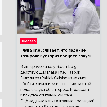
Железо
Глава Intel считает, что падение
котировок ускорит процесс покупки
мелких компаний крупными
В интервью каналу Bloomberg
действующий глава Intel Патрик
Гелсингер (Patrick Gelsinger) не смог
обойти вниманием возникшие на этой
неделе слухи об интересе Broadcom
к покупке компании VMware.
Ещё недавно капитализацию последней
оценивали в $40 млрд, но слухи