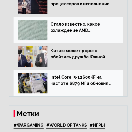
процессоров в исполнении
Socket AM4
Стало известно, какое
охлаждение AMD
использовала для разгона
процессора Ryzen 7000 до 5.5
ГГц
Китаю может дорого
обойтись дружба Южной
Кореи с США
Intel Core i5-12600KF на
частоте 6879 МГц обновил
рекорд Cinebench R20
Метки
#WARGAMING
#WORLD OF TANKS
#ИГРЫ