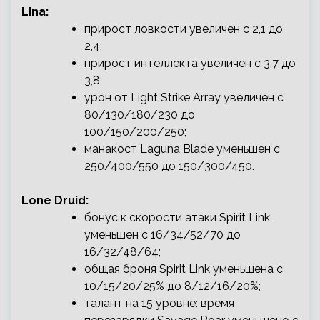
Lina:
прирост ловкости увеличен с 2,1 до
2,4;
прирост интеллекта увеличен с 3,7 до
3,8;
урон от Light Strike Array увеличен с
80/130/180/230 до
100/150/200/250;
манакост Laguna Blade уменьшен с
250/400/550 до 150/300/450.
Lone Druid:
бонус к скорости атаки Spirit Link
уменьшен с 16/34/52/70 до
16/32/48/64;
общая броня Spirit Link уменьшена с
10/15/20/25% до 8/12/16/20%;
талант на 15 уровне: время