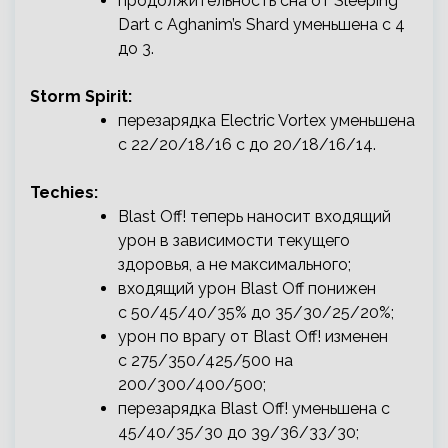
продолжительность сна от Sleeping
Dart с Aghanim’s Shard уменьшена с 4
до 3.
Storm Spirit:
перезарядка Electric Vortex уменьшена
с 22/20/18/16 с до 20/18/16/14.
Techies:
Blast Off! теперь наносит входящий
урон в зависимости текущего
здоровья, а не максимального;
входящий урон Blast Off понижен
с 50/45/40/35% до 35/30/25/20%;
урон по врагу от Blast Off! изменен
с 275/350/425/500 на
200/300/400/500;
перезарядка Blast Off! уменьшена с
45/40/35/30 до 39/36/33/30;