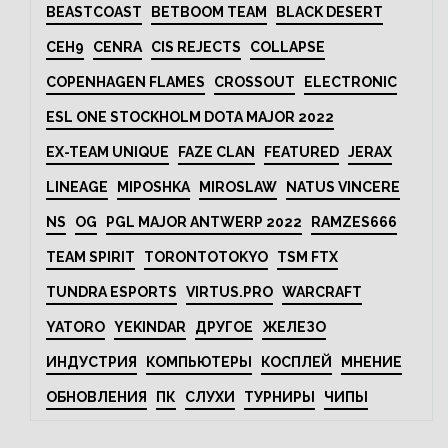
BEASTCOAST
BETBOOM TEAM
BLACK DESERT
CEH9
CENRA
CIS REJECTS
COLLAPSE
COPENHAGEN FLAMES
CROSSOUT
ELECTRONIC
ESL ONE STOCKHOLM DOTA MAJOR 2022
EX-TEAM UNIQUE
FAZE CLAN
FEATURED
JERAX
LINEAGE
MIPOSHKA
MIROSLAW
NATUS VINCERE
NS
OG
PGL MAJOR ANTWERP 2022
RAMZES666
TEAM SPIRIT
TORONTOTOKYO
TSM FTX
TUNDRA ESPORTS
VIRTUS.PRO
WARCRAFT
YATORO
YEKINDAR
ДРУГОЕ
ЖЕЛЕЗО
ИНДУСТРИЯ
КОМПЬЮТЕРЫ
КОСПЛЕЙ
МНЕНИЕ
ОБНОВЛЕНИЯ
ПК
СЛУХИ
ТУРНИРЫ
ЧИПЫ