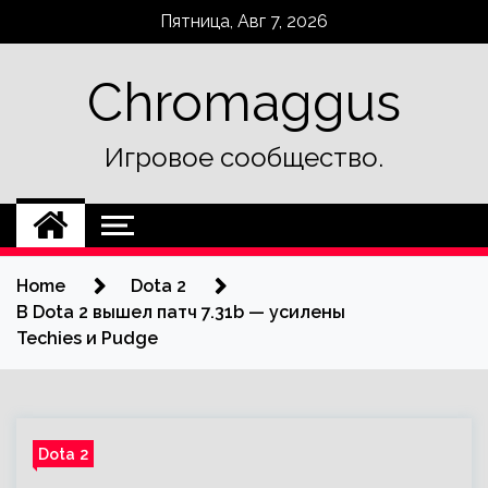
Skip
Пятница, Авг 7, 2026
to
content
Chromaggus
Игровое сообщество.
Home
Dota 2
В Dota 2 вышел патч 7.31b — усилены
Techies и Pudge
Dota 2