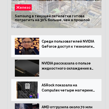
Железо
Samsung в текущей пятилетке готова
потратить на 30% больше, чем в прошлой
Среди пользователей NVIDIA
GeForce доступ к технологии
RTX имеют более 30%
NVIDIA рассказала о пользе
жидкостного охлаждения в
серверном сегменте
ASRock показала на
Computex четыре материнки
на чипсете AMD X670E,
включая модели Taichi
AMD отгрузила около 70 млн