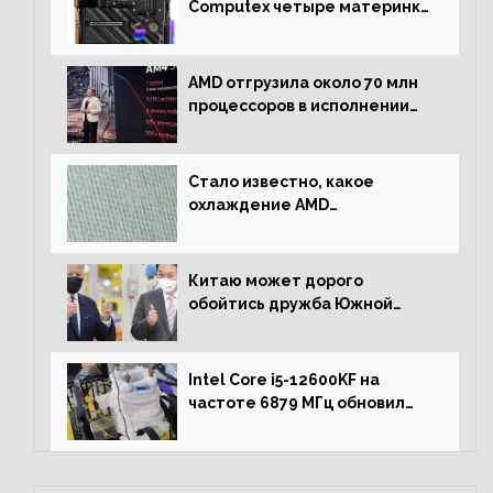
Computex четыре материнки
на чипсете AMD X670E,
включая модели Taichi
AMD отгрузила около 70 млн
процессоров в исполнении
Socket AM4
Стало известно, какое
охлаждение AMD
использовала для разгона
процессора Ryzen 7000 до 5.5
ГГц
Китаю может дорого
обойтись дружба Южной
Кореи с США
Intel Core i5-12600KF на
частоте 6879 МГц обновил
рекорд Cinebench R20