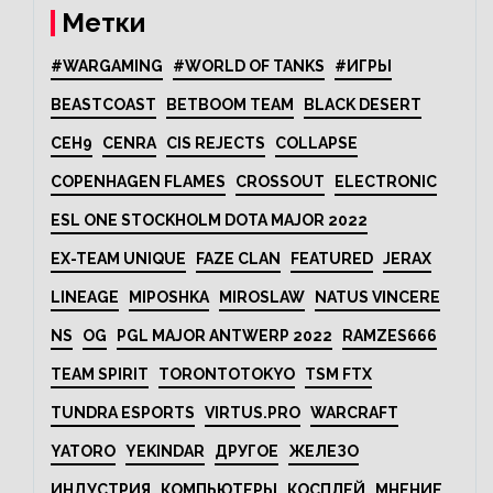
Метки
#WARGAMING
#WORLD OF TANKS
#ИГРЫ
BEASTCOAST
BETBOOM TEAM
BLACK DESERT
CEH9
CENRA
CIS REJECTS
COLLAPSE
COPENHAGEN FLAMES
CROSSOUT
ELECTRONIC
ESL ONE STOCKHOLM DOTA MAJOR 2022
EX-TEAM UNIQUE
FAZE CLAN
FEATURED
JERAX
LINEAGE
MIPOSHKA
MIROSLAW
NATUS VINCERE
NS
OG
PGL MAJOR ANTWERP 2022
RAMZES666
TEAM SPIRIT
TORONTOTOKYO
TSM FTX
TUNDRA ESPORTS
VIRTUS.PRO
WARCRAFT
YATORO
YEKINDAR
ДРУГОЕ
ЖЕЛЕЗО
ИНДУСТРИЯ
КОМПЬЮТЕРЫ
КОСПЛЕЙ
МНЕНИЕ