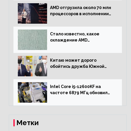
AMD отгрузила около 70 млн
процессоров в исполнении
Socket AM4
Стало известно, какое
охлаждение AMD
использовала для разгона
процессора Ryzen 7000 до 5.5
ГГц
Китаю может дорого
обойтись дружба Южной
Кореи с США
Intel Core i5-12600KF на
частоте 6879 МГц обновил
рекорд Cinebench R20
Метки