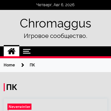
Skip
Четверг, Авг 6, 2026
to
content
Chromaggus
Игровое сообщество.
Home
ПК
ПК
Neverwinter