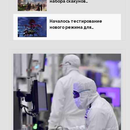
набора скакунов
легендарного качества
Началось тестирование
нового режима для
подземелий в Neverwinter
online