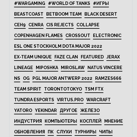
#WARGAMING
#WORLD OF TANKS
#ИГРЫ
BEASTCOAST
BETBOOM TEAM
BLACK DESERT
CEH9
CENRA
CIS REJECTS
COLLAPSE
COPENHAGEN FLAMES
CROSSOUT
ELECTRONIC
ESL ONE STOCKHOLM DOTA MAJOR 2022
EX-TEAM UNIQUE
FAZE CLAN
FEATURED
JERAX
LINEAGE
MIPOSHKA
MIROSLAW
NATUS VINCERE
NS
OG
PGL MAJOR ANTWERP 2022
RAMZES666
TEAM SPIRIT
TORONTOTOKYO
TSM FTX
TUNDRA ESPORTS
VIRTUS.PRO
WARCRAFT
YATORO
YEKINDAR
ДРУГОЕ
ЖЕЛЕЗО
ИНДУСТРИЯ
КОМПЬЮТЕРЫ
КОСПЛЕЙ
МНЕНИЕ
ОБНОВЛЕНИЯ
ПК
СЛУХИ
ТУРНИРЫ
ЧИПЫ