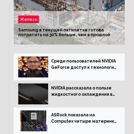
Железо
Samsung в текущей пятилетке готова
потратить на 30% больше, чем в прошлой
Среди пользователей NVIDIA
GeForce доступ к технологии
RTX имеют более 30%
NVIDIA рассказала о пользе
жидкостного охлаждения в
серверном сегменте
ASRock показала на
Computex четыре материнки
на чипсете AMD X670E,
включая модели Taichi