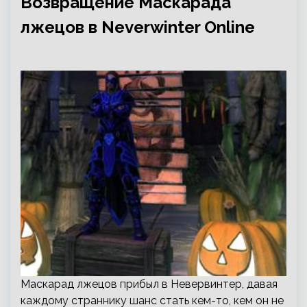
Возвращение Маскарада
лжецов в Neverwinter Online
Маскарад лжецов прибыл в Невервинтер, давая
каждому страннику шанс стать кем-то, кем он не