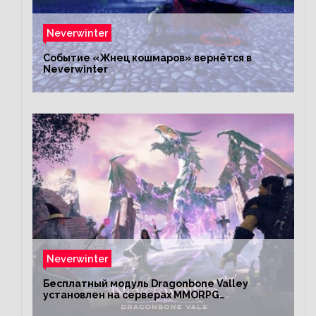
Neverwinter
Событие «Жнец кошмаров» вернётся в
Neverwinter
Neverwinter
Бесплатный модуль Dragonbone Valley
установлен на серверах MMORPG
Neverwinter