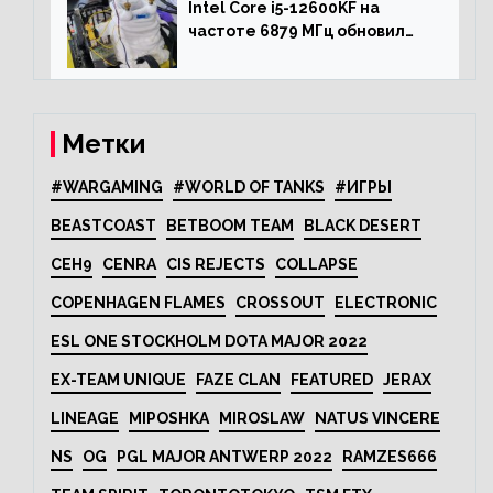
Intel Core i5-12600KF на
частоте 6879 МГц обновил
рекорд Cinebench R20
Метки
#WARGAMING
#WORLD OF TANKS
#ИГРЫ
BEASTCOAST
BETBOOM TEAM
BLACK DESERT
CEH9
CENRA
CIS REJECTS
COLLAPSE
COPENHAGEN FLAMES
CROSSOUT
ELECTRONIC
ESL ONE STOCKHOLM DOTA MAJOR 2022
EX-TEAM UNIQUE
FAZE CLAN
FEATURED
JERAX
LINEAGE
MIPOSHKA
MIROSLAW
NATUS VINCERE
NS
OG
PGL MAJOR ANTWERP 2022
RAMZES666