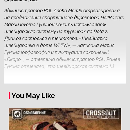
Администратор PGL Aneko Merkki отреагировала
на предложение спортивного директора HellRaisers
Марии Inverno Гуниной начать использовать
швейцарскую систему на турнирах по Dota 2.
Диалог состоялся в твиттере. «Швейцарка
швейцарочка в доте WHEN», — написала Мария
Гунина [орфография и пунктуация сохранены].
«Скоро», — ответила администратор PGL. Ранее
Гунина отмечала, что швейцарская система […]
You May Like