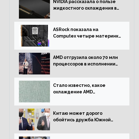
NVIDIA рассказала о пользе
жидкостного охлаждения в
серверном сегменте
ASRock показала на
Computex четыре материнки
на чипсете AMD X670E,
включая модели Taichi
AMD отгрузила около 70 млн
процессоров в исполнении
Socket AM4
Стало известно, какое
охлаждение AMD
использовала для разгона
процессора Ryzen 7000 до 5.5
ГГц
Китаю может дорого
обойтись дружба Южной
Кореи с США