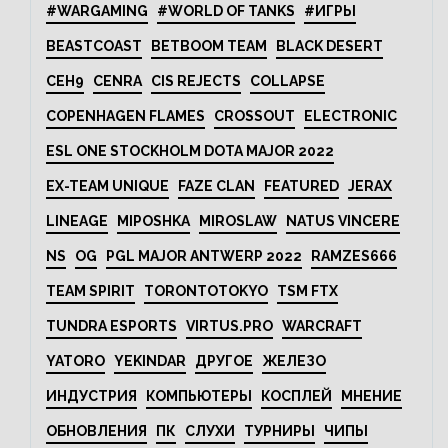
#WARGAMING
#WORLD OF TANKS
#ИГРЫ
BEASTCOAST
BETBOOM TEAM
BLACK DESERT
CEH9
CENRA
CIS REJECTS
COLLAPSE
COPENHAGEN FLAMES
CROSSOUT
ELECTRONIC
ESL ONE STOCKHOLM DOTA MAJOR 2022
EX-TEAM UNIQUE
FAZE CLAN
FEATURED
JERAX
LINEAGE
MIPOSHKA
MIROSLAW
NATUS VINCERE
NS
OG
PGL MAJOR ANTWERP 2022
RAMZES666
TEAM SPIRIT
TORONTOTOKYO
TSM FTX
TUNDRA ESPORTS
VIRTUS.PRO
WARCRAFT
YATORO
YEKINDAR
ДРУГОЕ
ЖЕЛЕЗО
ИНДУСТРИЯ
КОМПЬЮТЕРЫ
КОСПЛЕЙ
МНЕНИЕ
ОБНОВЛЕНИЯ
ПК
СЛУХИ
ТУРНИРЫ
ЧИПЫ