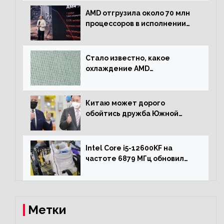
AMD отгрузила около 70 млн
процессоров в исполнении
Socket AM4
Стало известно, какое
охлаждение AMD
использовала для разгона
процессора Ryzen 7000 до 5.5
ГГц
Китаю может дорого
обойтись дружба Южной
Кореи с США
Intel Core i5-12600KF на
частоте 6879 МГц обновил
рекорд Cinebench R20
Метки