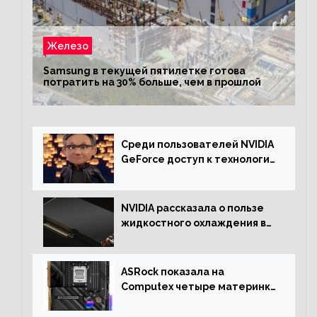
Железо
Samsung в текущей пятилетке готова
потратить на 30% больше, чем в прошлой
Среди пользователей NVIDIA
GeForce доступ к технологии
RTX имеют более 30%
NVIDIA рассказала о пользе
жидкостного охлаждения в
серверном сегменте
ASRock показала на
Computex четыре материнки
на чипсете AMD X670E,
включая модели Taichi