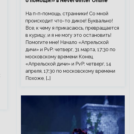
о помощи!» в Neverwinter Online
На п-п-помощь, странники! Со мной
происходит что-то дикое! Буквально!
Все, к чему я прикасаюсь, превращается
в курицу, и я не могу это остановить!
Помогите мне! Начало «Апрельской
дичи» и PvP: четверг, 31 марта, 17:30 по
московскому времени Конец
«Апрельской дичи» и PvP: четверг, 14
апреля, 17:30 по московскому времени
х
Похоже, […]