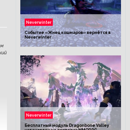
Neverwinter
Событие «Жнец кошмаров» вернётся в
Neverwinter
ям
кий
Neverwinter
Бесплатный модуль Dragonbone Valley