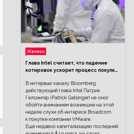
Железо
Глава Intel считает, что падение
котировок ускорит процесс покупки
мелких компаний крупными
В интервью каналу Bloomberg
действующий глава Intel Патрик
Гелсингер (Patrick Gelsinger) не смог
обойти вниманием возникшие на этой
неделе слухи об интересе Broadcom
к покупке компании VMware.
Ещё недавно капитализацию последней
оценивали в $40 млрд, но слухи