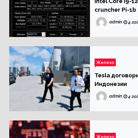
Intel Core i9-
cruncher Pi-1b
admin
4 го
Железо
Tesla договор
Индонезии
admin
4 го
Железо