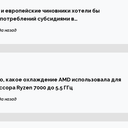
и европейские чиновники хотели бы
употреблений субсидиями в
ковой отрасли
да назад
о, какое охлаждение AMD использовала для
сора Ryzen 7000 до 5.5 ГГц
да назад