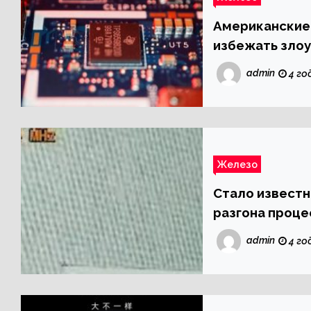
Американские 
избежать зло
полупроводни
admin
4 го
Железо
Стало известн
разгона процес
admin
4 го