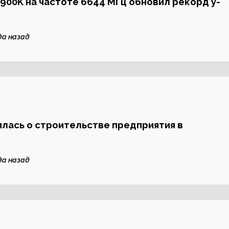
12900K на частоте 6644 МГц обновил рекорд y-
да назад
илась о строительстве предприятия в
да назад