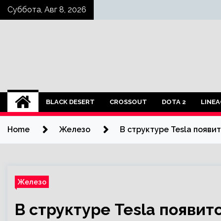
Skip
Суббота, Авг 8, 2026
to
content
BLACK DESERT
CROSSOUT
DOTA 2
LINEA
Home
Железо
В структуре Tesla появ
Железо
В структуре Tesla появи