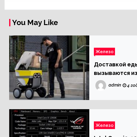
You May Like
Железо
Доставкой еды
вызываются и
admin
4 го
Железо