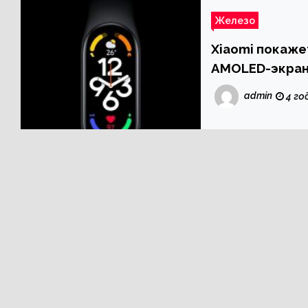
Железо
Xiaomi покаже
AMOLED-экран
admin
4 го