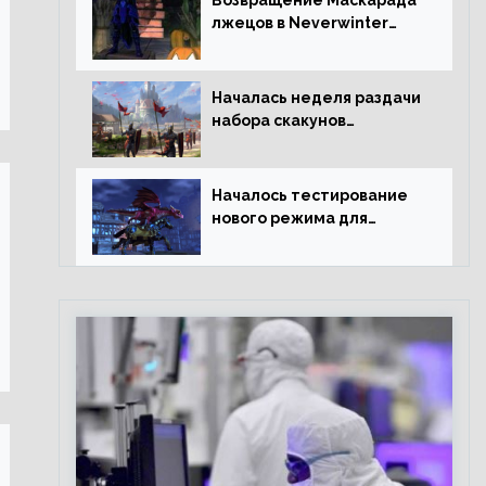
Возвращение Маскарада
лжецов в Neverwinter
Online
Началась неделя раздачи
набора скакунов
легендарного качества
Началось тестирование
нового режима для
подземелий в
Neverwinter online