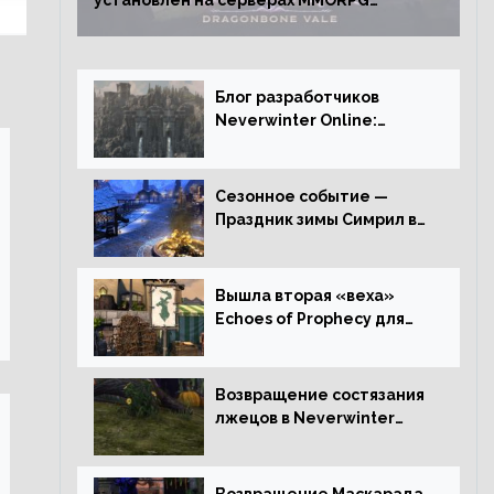
установлен на серверах MMORPG
Neverwinter
Блог разработчиков
Neverwinter Online:
Долина Драконьих
Костей
Сезонное событие —
Праздник зимы Симрил в
Neverwinter Online
Вышла вторая «веха»
Echoes of Prophecy для
Neverwinter Online
Возвращение состязания
лжецов в Neverwinter
Online