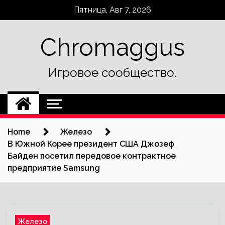
Skip
Пятница, Авг 7, 2026
to
content
Chromaggus
Игровое сообщество.
Home
Железо
В Южной Корее президент США Джозеф
Байден посетил передовое контрактное
предприятие Samsung
Железо