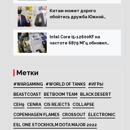
процессора Ryzen 7000 до 5.5
ГГц
Китаю может дорого
обойтись дружба Южной
Кореи с США
Intel Core i5-12600KF на
частоте 6879 МГц обновил
рекорд Cinebench R20
Метки
#WARGAMING
#WORLD OF TANKS
#ИГРЫ
BEASTCOAST
BETBOOM TEAM
BLACK DESERT
CEH9
CENRA
CIS REJECTS
COLLAPSE
COPENHAGEN FLAMES
CROSSOUT
ELECTRONIC
ESL ONE STOCKHOLM DOTA MAJOR 2022