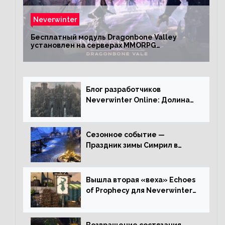
Neverwinter
Бесплатный модуль Dragonbone Valley
установлен на серверах MMORPG
Neverwinter
Блог разработчиков
Neverwinter Online: Долина
Драконьих Костей
Сезонное событие —
Праздник зимы Симрил в
Neverwinter Online
Вышла вторая «веха» Echoes
of Prophecy для Neverwinter
Online
Возвращение состязания