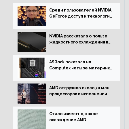
Среди пользователей NVIDIA
GeForce доступ к технологии
RTX имеют более 30%
NVIDIA рассказала о пользе
жидкостного охлаждения в
серверном сегменте
ASRock показала на
Computex четыре материнки
на чипсете AMD X670E,
включая модели Taichi
AMD отгрузила около 70 млн
процессоров в исполнении
Socket AM4
Стало известно, какое
охлаждение AMD
использовала для разгона