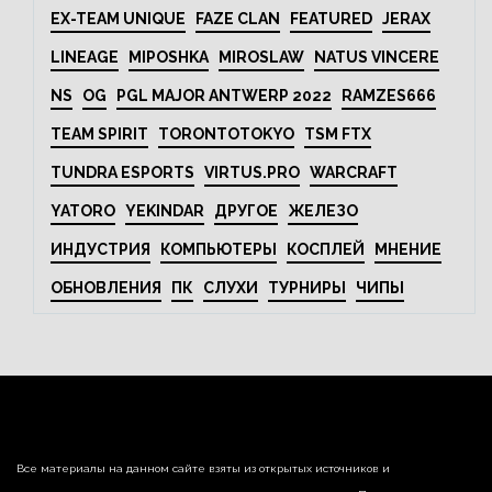
EX-TEAM UNIQUE
FAZE CLAN
FEATURED
JERAX
LINEAGE
MIPOSHKA
MIROSLAW
NATUS VINCERE
NS
OG
PGL MAJOR ANTWERP 2022
RAMZES666
TEAM SPIRIT
TORONTOTOKYO
TSM FTX
TUNDRA ESPORTS
VIRTUS.PRO
WARCRAFT
YATORO
YEKINDAR
ДРУГОЕ
ЖЕЛЕЗО
ИНДУСТРИЯ
КОМПЬЮТЕРЫ
КОСПЛЕЙ
МНЕНИЕ
ОБНОВЛЕНИЯ
ПК
СЛУХИ
ТУРНИРЫ
ЧИПЫ
Все материалы на данном сайте взяты из открытых источников и