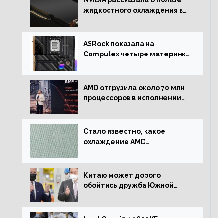
жидкостного охлаждения в
серверном сегменте
ASRock показала на
Computex четыре материнки
на чипсете AMD X670E,
включая модели Taichi
AMD отгрузила около 70 млн
процессоров в исполнении
Socket AM4
Стало известно, какое
охлаждение AMD
использовала для разгона
процессора Ryzen 7000 до 5.5
ГГц
Китаю может дорого
обойтись дружба Южной
Кореи с США