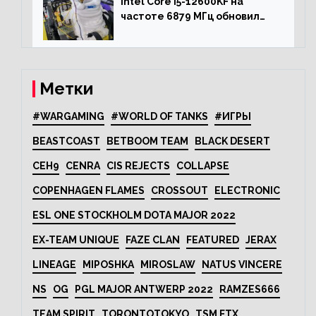
Intel Core i5-12600KF на
частоте 6879 МГц обновил
рекорд Cinebench R20
Метки
#WARGAMING
#WORLD OF TANKS
#ИГРЫ
BEASTCOAST
BETBOOM TEAM
BLACK DESERT
CEH9
CENRA
CIS REJECTS
COLLAPSE
COPENHAGEN FLAMES
CROSSOUT
ELECTRONIC
ESL ONE STOCKHOLM DOTA MAJOR 2022
EX-TEAM UNIQUE
FAZE CLAN
FEATURED
JERAX
LINEAGE
MIPOSHKA
MIROSLAW
NATUS VINCERE
NS
OG
PGL MAJOR ANTWERP 2022
RAMZES666
TEAM SPIRIT
TORONTOTOKYO
TSM FTX