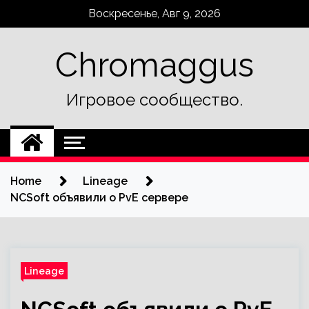
Skip
Воскресенье, Авг 9, 2026
to
content
Chromaggus
Игровое сообщество.
Home
Lineage
NCSoft объявили о PvE сервере
Lineage