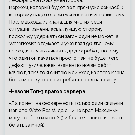
декабря он это аргументировал
мержем, который будет вот прям уже сейчас)) к
которому надо готовиться и качаться только ему.
После выхода из клана, для многих ребят
ситуация изменилась в лучшую сторону,
поскольку удержать он загон один не может, а
WaterResist отдыхает и уже взял 90 лвл , ему
приходиться выкачивать других ребят, потому,
что один он качаться просто там не будет) его
дефают 5-7 человек, взамен по ночам ребят
качают, так что я считаю мой уход из этого клана
большинству хороших ребят пошел на пользу.
-Назови Топ-3 врагов сервера
-Да их нет, на сервере есть только один сильный
маг, это WaterResist, да он и не враг. Максимум
могут собраться по 2-3 и более человек и начать
бегать за мной)