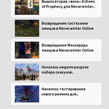
Вышла вторая «веха» Echoes
of Prophecy для Neverwinter
Online
Возвращение состязания
лжецов в Neverwinter Online
Возвращение Маскарада
лжецов в Neverwinter Online
Началась неделя раздачи
набора скакунов
легендарного качества
Началось тестирование
нового режима для
подземелий в Neverwinter
online