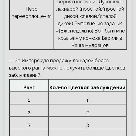
вероятностью из Лукошек с
Перо
лакиарой (простой/простой
перевоплощения
дикой, спелой/спелой
дикой) Выполнение задания
«[Еженедельно] Вот бы и мне
крылья!» у конюха Бариля в
Чаще мудрецов
— За Имперскую продажу лошадей более
высокого ранга можно получить больше Цветков
заблуждений.
Ранг
Кол-во Цветков заблуждений
1
1
2
2
3
3