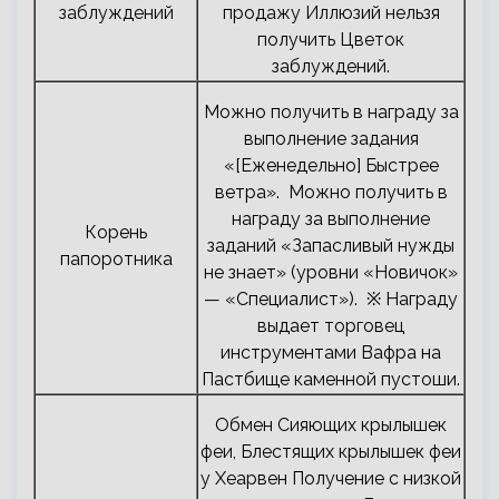
заблуждений
продажу Иллюзий нельзя
получить Цветок
заблуждений.
Можно получить в награду за
выполнение задания
«[Еженедельно] Быстрее
ветра». Можно получить в
награду за выполнение
Корень
заданий «Запасливый нужды
папоротника
не знает» (уровни «Новичок»
— «Специалист»). ※ Награду
выдает торговец
инструментами Вафра на
Пастбище каменной пустоши.
Обмен Сияющих крылышек
феи, Блестящих крылышек феи
у Хеарвен Получение с низкой