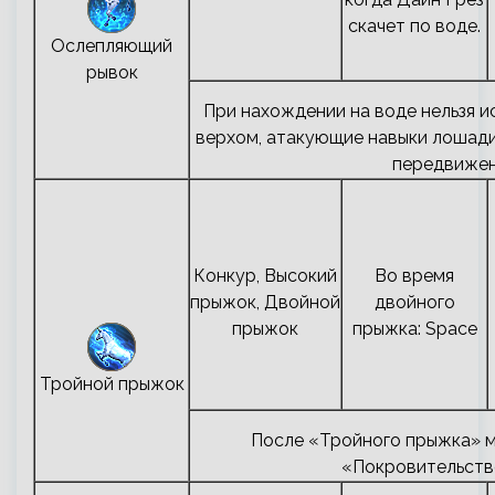
скачет по воде.
Ослепляющий
рывок
При нахождении на воде нельзя и
верхом, атакующие навыки лошади
передвижен
Конкур, Высокий
Во время
прыжок, Двойной
двойного
прыжок
прыжка: Space
Тройной прыжок
После «Тройного прыжка» 
«Покровительств