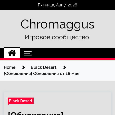
Skip
Пятница, Авг 7, 2026
to
content
Chromaggus
Игровое сообщество.
Home
Black Desert
[Обновления] Обновления от 18 мая
Black Desert