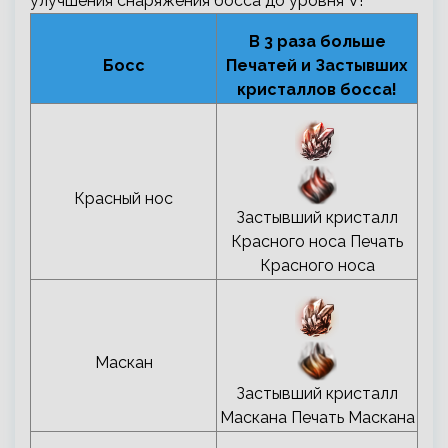
улучшения снаряжения босса до уровня V!
В 3 раза больше
Босс
Печатей и Застывших
кристаллов босса!
Красный нос
Застывший кристалл
Красного носа Печать
Красного носа
Маскан
Застывший кристалл
Маскана Печать Маскана