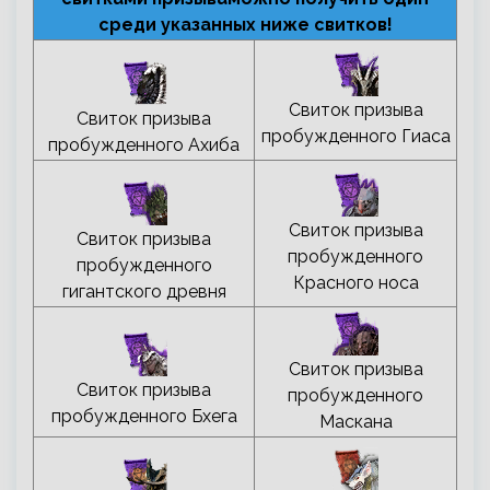
среди указанных ниже свитков!
Свиток призыва
Свиток призыва
пробужденного Гиаса
пробужденного Ахиба
Свиток призыва
Свиток призыва
пробужденного
пробужденного
Красного носа
гигантского древня
Свиток призыва
Свиток призыва
пробужденного
пробужденного Бхега
Маскана