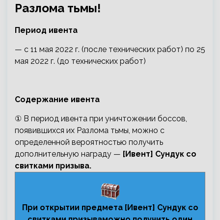
Разлома тьмы!
Период ивента
— с 11 мая 2022 г. (после технических работ) по 25
мая 2022 г. (до технических работ)
Содержание ивента
① В период ивента при уничтожении боссов,
появившихся их Разлома тьмы, можно с
определенной вероятностью получить
дополнительную награду —
[Ивент] Сундук со
свитками призыва.
При открытии предмета [Ивент] Сундук со
свитками призываможно получить один