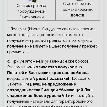
Свиток призыва
Свиток призыва
вожака красных
пробужденной
волков
Гайфирансии
* Предмет [Ивент] Сундук со свитками призыва
можно получить дополнительно вместе с
получением прежних предметов, поэтому его
получение не влияет на шанс получения прежних
предметов
② При уничтожении указанных ниже боссов
Разлома тьмы
количество получаемых
Печатей и Застывших кристаллов босса
возрастает
в 3 раза
.
Подсказка!
Проверьте
Заметки ГМ
[Лучшее предложение
сотрудничества Гильдии Убывающей Луны:
снаряжение босса уровня V!]
и используйте
полученные материалы для гарантированного