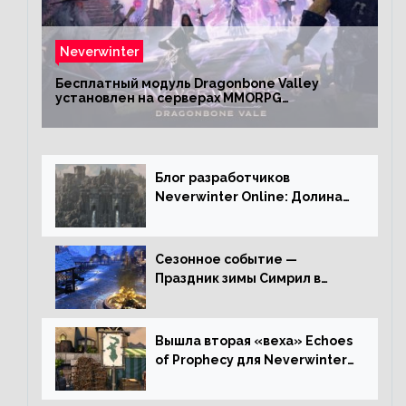
Neverwinter
Бесплатный модуль Dragonbone Valley
установлен на серверах MMORPG
Neverwinter
Блог разработчиков
Neverwinter Online: Долина
Драконьих Костей
Сезонное событие —
Праздник зимы Симрил в
Neverwinter Online
Вышла вторая «веха» Echoes
of Prophecy для Neverwinter
Online