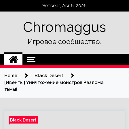
Skip
Четверг, Авг 6, 2026
to
content
Chromaggus
Игровое сообщество.
Home
Black Desert
[Ивенты] Уничтожение монстров Разлома
тьмы!
Black Desert