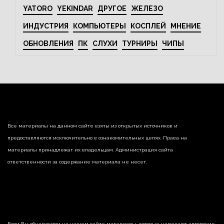
YATORO
YEKINDAR
ДРУГОЕ
ЖЕЛЕЗО
ИНДУСТРИЯ
КОМПЬЮТЕРЫ
КОСПЛЕЙ
МНЕНИЕ
ОБНОВЛЕНИЯ
ПК
СЛУХИ
ТУРНИРЫ
ЧИПЫ
Все материалы на данном сайте взяты из открытых источников и
предоставляются исключительно в ознакомительных целях. Права на
материалы принадлежат их владельцам. Администрация сайта
ответственности за содержание материала не несет.
Если Вы обнаружили на нашем сайте материалы, которые нарушают авторские