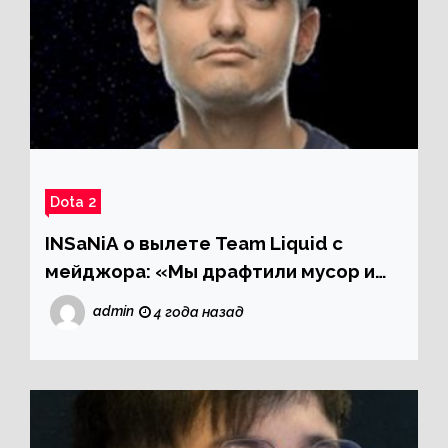
Dota 2
INSaNiA о вылете Team Liquid с
мейджора: «Мы драфтили мусор и
играли не лучше»
admin
4 года назад