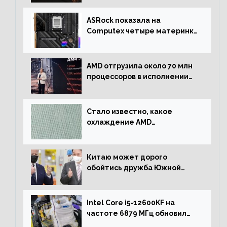
ASRock показала на
Computex четыре материнки
на чипсете AMD X670E,
включая модели Taichi
AMD отгрузила около 70 млн
процессоров в исполнении
Socket AM4
Стало известно, какое
охлаждение AMD
использовала для разгона
процессора Ryzen 7000 до 5.5
ГГц
Китаю может дорого
обойтись дружба Южной
Кореи с США
Intel Core i5-12600KF на
частоте 6879 МГц обновил
рекорд Cinebench R20