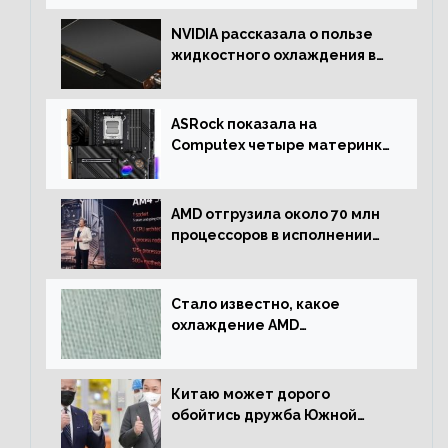
NVIDIA рассказала о пользе
жидкостного охлаждения в
серверном сегменте
ASRock показала на
Computex четыре материнки
на чипсете AMD X670E,
включая модели Taichi
AMD отгрузила около 70 млн
процессоров в исполнении
Socket AM4
Стало известно, какое
охлаждение AMD
использовала для разгона
процессора Ryzen 7000 до 5.5
ГГц
Китаю может дорого
обойтись дружба Южной
Кореи с США