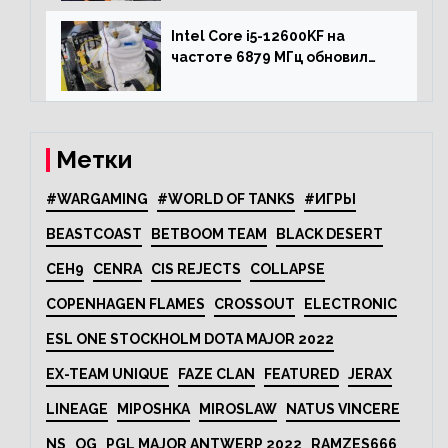
Intel Core i5-12600KF на
частоте 6879 МГц обновил
рекорд Cinebench R20
Метки
#WARGAMING
#WORLD OF TANKS
#ИГРЫ
BEASTCOAST
BETBOOM TEAM
BLACK DESERT
CEH9
CENRA
CIS REJECTS
COLLAPSE
COPENHAGEN FLAMES
CROSSOUT
ELECTRONIC
ESL ONE STOCKHOLM DOTA MAJOR 2022
EX-TEAM UNIQUE
FAZE CLAN
FEATURED
JERAX
LINEAGE
MIPOSHKA
MIROSLAW
NATUS VINCERE
NS
OG
PGL MAJOR ANTWERP 2022
RAMZES666