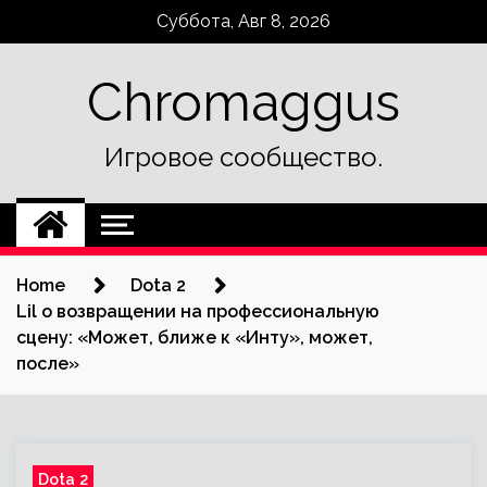
Skip
Суббота, Авг 8, 2026
to
content
Chromaggus
Игровое сообщество.
Home
Dota 2
Lil о возвращении на профессиональную
сцену: «Может, ближе к «Инту», может,
после»
Dota 2