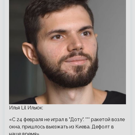
Илья Lil Ильюк:
«С 24 февраля не играл в "Доту". *** ракетой возле
окна, пришлось выезжать из Киева. Дефолт в
наше время»