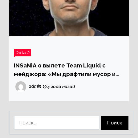
Dota 2
INSaNiA о вылете Team Liquid с
мейджора: «Мы драфтили мусор и
играли не лучше»
admin
4 года назад
Найти: