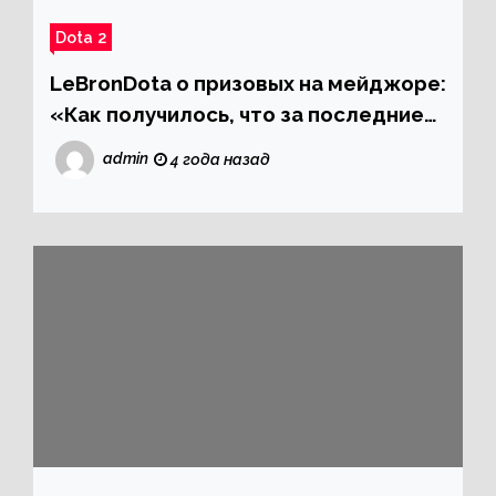
Dota 2
LeBronDota о призовых на мейджоре:
«Как получилось, что за последние
места не дают ни цента?»
admin
4 года назад