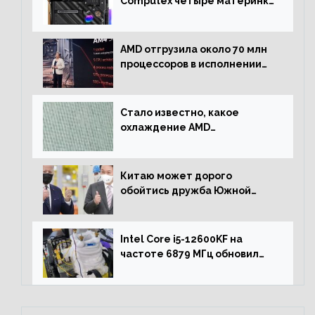
Computex четыре материнки
на чипсете AMD X670E,
включая модели Taichi
AMD отгрузила около 70 млн
процессоров в исполнении
Socket AM4
Стало известно, какое
охлаждение AMD
использовала для разгона
процессора Ryzen 7000 до 5.5
ГГц
Китаю может дорого
обойтись дружба Южной
Кореи с США
Intel Core i5-12600KF на
частоте 6879 МГц обновил
рекорд Cinebench R20