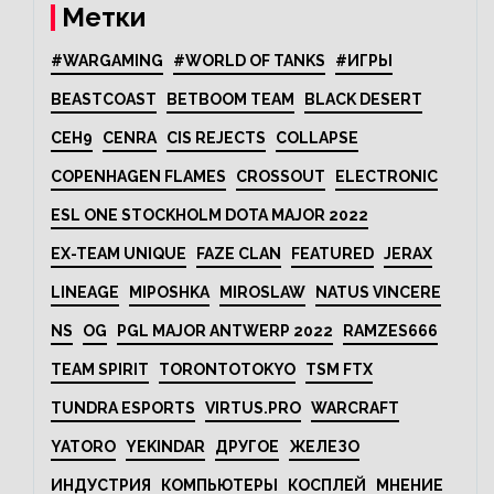
Метки
#WARGAMING
#WORLD OF TANKS
#ИГРЫ
BEASTCOAST
BETBOOM TEAM
BLACK DESERT
CEH9
CENRA
CIS REJECTS
COLLAPSE
COPENHAGEN FLAMES
CROSSOUT
ELECTRONIC
ESL ONE STOCKHOLM DOTA MAJOR 2022
EX-TEAM UNIQUE
FAZE CLAN
FEATURED
JERAX
LINEAGE
MIPOSHKA
MIROSLAW
NATUS VINCERE
NS
OG
PGL MAJOR ANTWERP 2022
RAMZES666
TEAM SPIRIT
TORONTOTOKYO
TSM FTX
TUNDRA ESPORTS
VIRTUS.PRO
WARCRAFT
YATORO
YEKINDAR
ДРУГОЕ
ЖЕЛЕЗО
ИНДУСТРИЯ
КОМПЬЮТЕРЫ
КОСПЛЕЙ
МНЕНИЕ