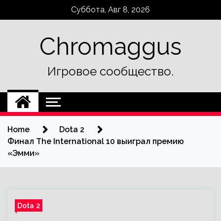
Skip
Суббота, Авг 8, 2026
to
content
Chromaggus
Игровое сообщество.
Home
Dota 2
Финал The International 10 выиграл премию
«Эмми»
Dota 2