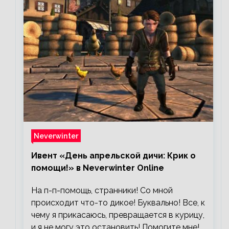
Neverwinter
Ивент «День апрельской дичи: Крик о
помощи!» в Neverwinter Online
На п-п-помощь, странники! Со мной
происходит что-то дикое! Буквально! Все, к
чему я прикасаюсь, превращается в курицу,
и я не могу это остановить! Помогите мне!