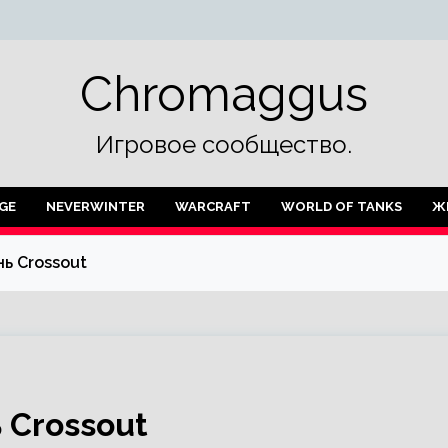
Chromaggus
Игровое сообщество.
GE
NEVERWINTER
WARCRAFT
WORLD OF TANKS
Ж
нь Crossout
ь Crossout