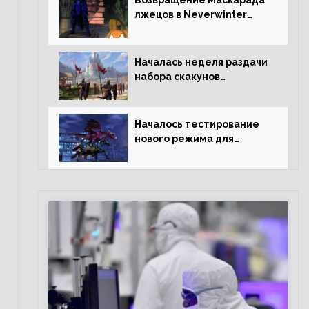
Возвращение Маскарада
лжецов в Neverwinter
Online
Началась неделя раздачи
набора скакунов
легендарного качества
Началось тестирование
нового режима для
подземелий в
Neverwinter online