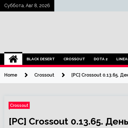
Skip
Суббота, Авг 8, 2026
to
content
BLACK DESERT
CROSSOUT
DOTA 2
LINEA
Home
Crossout
[PC] Crossout 0.13.65. Де
Crossout
[PC] Crossout 0.13.65. Ден