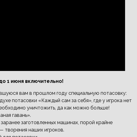
до 1 июня включительно!
ившуюся вам в прошлом году специальную потасовку:
духе потасовки «Каждый сам за себя», где у игрока нет
необходимо уничтожить, да как можно больше!
ная гавань».
 заранее заготовленных машинах, порой крайне
— творения наших игроков.