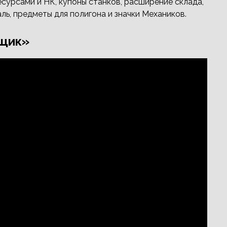
сурсами и НК, купоны станков, расширение склада,
ль, предметы для полигона и значки Механиков.
ьщик»