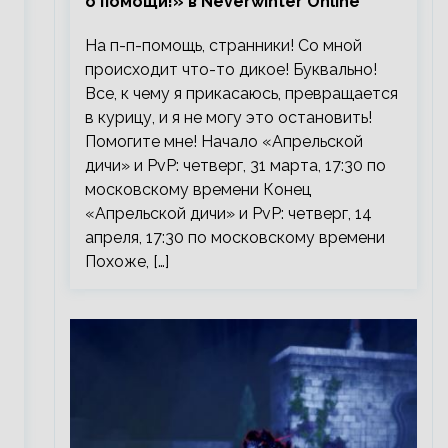
о помощи!» в Neverwinter Online
На п-п-помощь, странники! Со мной
происходит что-то дикое! Буквально!
Все, к чему я прикасаюсь, превращается
в курицу, и я не могу это остановить!
Помогите мне! Начало «Апрельской
дичи» и PvP: четверг, 31 марта, 17:30 по
московскому времени Конец
«Апрельской дичи» и PvP: четверг, 14
апреля, 17:30 по московскому времени
Похоже, […]