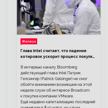
Железо
Глава Intel считает, что падение
котировок ускорит процесс покупки
мелких компаний крупными
В интервью каналу Bloomberg
действующий глава Intel Патрик
Гелсингер (Patrick Gelsinger) не смог
обойти вниманием возникшие на этой
неделе слухи об интересе Broadcom
к покупке компании VMware.
Ещё недавно капитализацию последней
оценивали в $40 млрд, но слухи