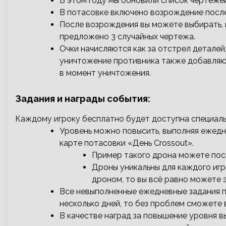
В этом году мы обновили список чертежей
В потасовке включено возрождение посл
После возрождения вы можете выбирать, 
предложено 3 случайных чертежа.
Очки начисляются как за отстрел деталей,
уничтожение противника также добавляют
в момент уничтожения.
Задания и награды события:
Каждому игроку бесплатно будет доступна специаль
Уровень можно повысить, выполняя ежедн
карте потасовки «День Crossout».
Пример такого дрона можете пос
Дроны уникальны для каждого игр
дроном, то вы всё равно можете э
Все невыполненные ежедневные задания п
несколько дней, то без проблем сможете в
В качестве наград за повышение уровня в