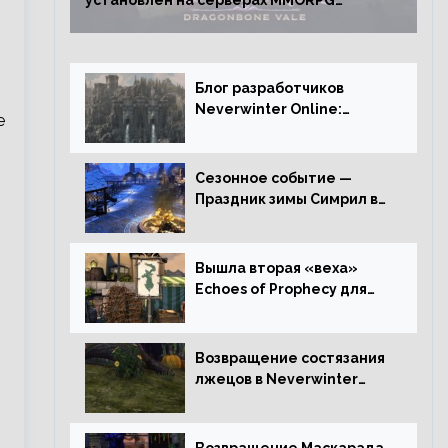
установлен на серверах MMORPG
Neverwinter
Блог разработчиков
Neverwinter Online:
е
Долина Драконьих
Костей
Сезонное событие —
Праздник зимы Симрил в
Neverwinter Online
Вышла вторая «веха»
Echoes of Prophecy для
Neverwinter Online
Возвращение состязания
лжецов в Neverwinter
Online