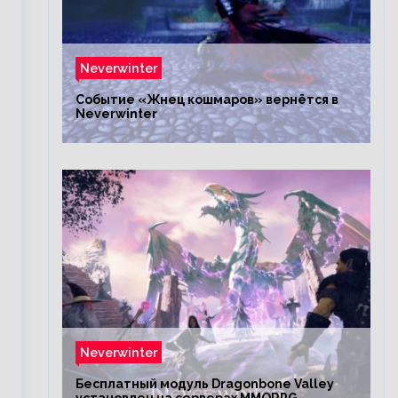
Neverwinter
Событие «Жнец кошмаров» вернётся в
Neverwinter
Neverwinter
Бесплатный модуль Dragonbone Valley