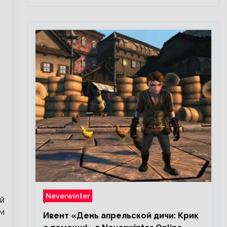
Neverwinter
ой
ем
Ивент «День апрельской дичи: Крик