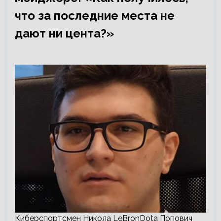
что за последние места не
дают ни цента?»
Киберспортсмен Никола LeBronDota Попович