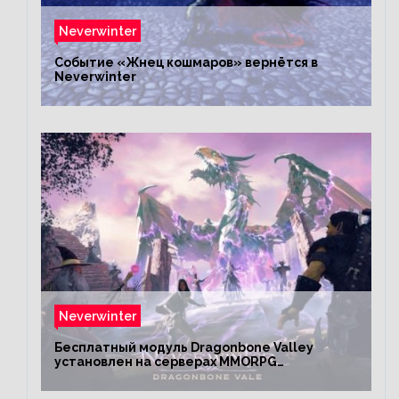
Neverwinter
Событие «Жнец кошмаров» вернётся в
Neverwinter
Neverwinter
Бесплатный модуль Dragonbone Valley
установлен на серверах MMORPG
Neverwinter