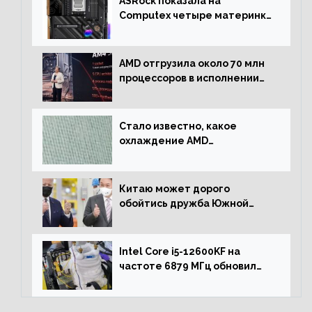
ASRock показала на
Computex четыре материнки
на чипсете AMD X670E,
включая модели Taichi
AMD отгрузила около 70 млн
процессоров в исполнении
Socket AM4
Стало известно, какое
охлаждение AMD
использовала для разгона
процессора Ryzen 7000 до 5.5
ГГц
Китаю может дорого
обойтись дружба Южной
Кореи с США
Intel Core i5-12600KF на
частоте 6879 МГц обновил
рекорд Cinebench R20