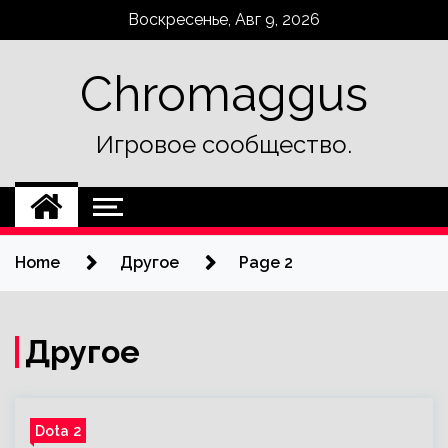
Skip
Воскресенье, Авг 9, 2026
to
content
Chromaggus
Игровое сообщество.
Home
Другое
Page 2
Другое
Dota 2