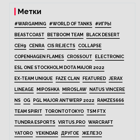
Метки
#WARGAMING
#WORLD OF TANKS
#ИГРЫ
BEASTCOAST
BETBOOM TEAM
BLACK DESERT
CEH9
CENRA
CIS REJECTS
COLLAPSE
COPENHAGEN FLAMES
CROSSOUT
ELECTRONIC
ESL ONE STOCKHOLM DOTA MAJOR 2022
EX-TEAM UNIQUE
FAZE CLAN
FEATURED
JERAX
LINEAGE
MIPOSHKA
MIROSLAW
NATUS VINCERE
NS
OG
PGL MAJOR ANTWERP 2022
RAMZES666
TEAM SPIRIT
TORONTOTOKYO
TSM FTX
TUNDRA ESPORTS
VIRTUS.PRO
WARCRAFT
YATORO
YEKINDAR
ДРУГОЕ
ЖЕЛЕЗО