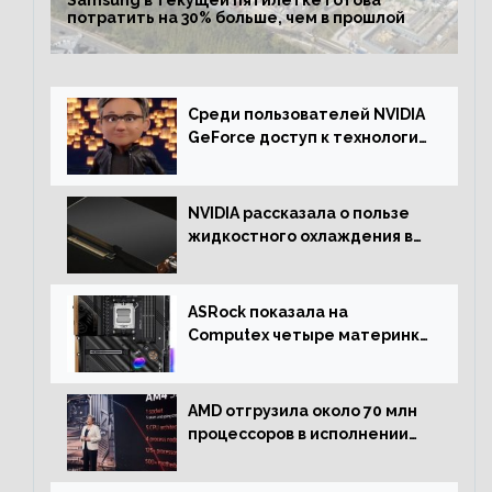
Samsung в текущей пятилетке готова
потратить на 30% больше, чем в прошлой
Среди пользователей NVIDIA
GeForce доступ к технологии
RTX имеют более 30%
NVIDIA рассказала о пользе
жидкостного охлаждения в
серверном сегменте
ASRock показала на
Computex четыре материнки
на чипсете AMD X670E,
включая модели Taichi
AMD отгрузила около 70 млн
процессоров в исполнении
Socket AM4