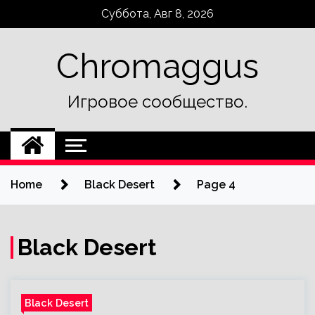
Skip
Суббота, Авг 8, 2026
to
content
Chromaggus
Игровое сообщество.
Home
Black Desert
Page 4
Black Desert
Black Desert