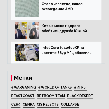
Стало известно, какое
охлаждение AMD
использовала для разгона
процессора Ryzen 7000 до 5.5
ГГц
Китаю может дорого
обойтись дружба Южной
Кореи с США
Intel Core i5-12600KF на
частоте 6879 МГц обновил
рекорд Cinebench R20
Метки
#WARGAMING
#WORLD OF TANKS
#ИГРЫ
BEASTCOAST
BETBOOM TEAM
BLACK DESERT
CEH9
CENRA
CIS REJECTS
COLLAPSE