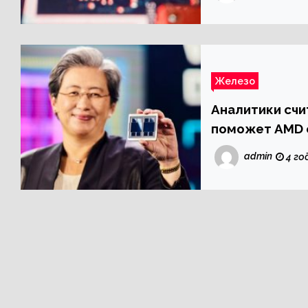
Железо
Аналитики счи
поможет AMD 
admin
4 го