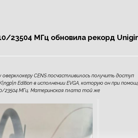
910/23504 МГц обновила рекорд Unigi
кому оверклокеру CENS посчастливилось получить доступ
|ngp|n Edition в исполнении EVGA, которую он при помо
0/23504 МГц. Материнская плата той же