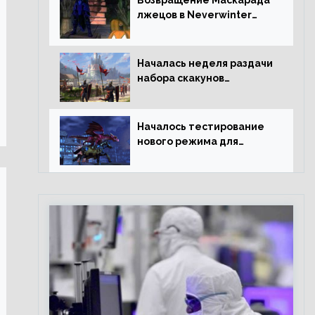
Возвращение Маскарада
лжецов в Neverwinter
Online
Началась неделя раздачи
набора скакунов
легендарного качества
Началось тестирование
нового режима для
подземелий в
Neverwinter online