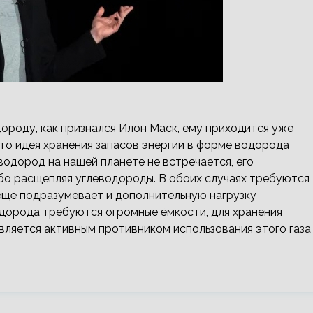
ороду, как признался Илон Маск, ему приходится уже
что идея хранения запасов энергии в форме водорода
водород на нашей планете не встречается, его
бо расщепляя углеводороды. В обоих случаях требуются
 ещё подразумевает и дополнительную нагрузку
дорода требуются огромные ёмкости, для хранения
вляется активным противником использования этого газа