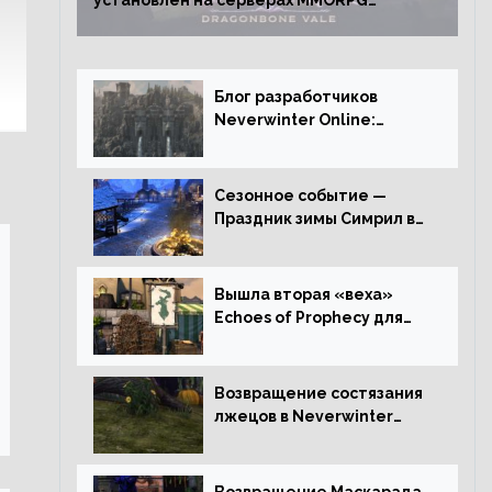
установлен на серверах MMORPG
Neverwinter
Блог разработчиков
Neverwinter Online:
Долина Драконьих
Костей
Сезонное событие —
Праздник зимы Симрил в
Neverwinter Online
Вышла вторая «веха»
Echoes of Prophecy для
Neverwinter Online
Возвращение состязания
лжецов в Neverwinter
Online