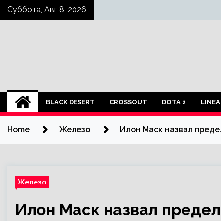
Skip
Суббота, Авг 8, 2026
to
content
BLACK DESERT
CROSSOUT
DOTA 2
LINEA
Home
Железо
Илон Маск назвал преде
Железо
Илон Маск назвал предел