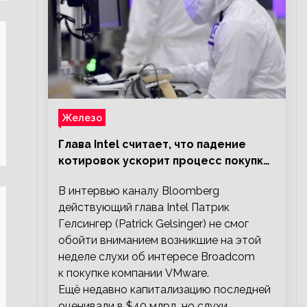
Железо
Глава Intel считает, что падение
котировок ускорит процесс покупки
мелких компаний крупными
В интервью каналу Bloomberg
действующий глава Intel Патрик
Гелсингер (Patrick Gelsinger) не смог
обойти вниманием возникшие на этой
неделе слухи об интересе Broadcom
к покупке компании VMware.
Ещё недавно капитализацию последней
оценивали в $40 млрд, но слухи