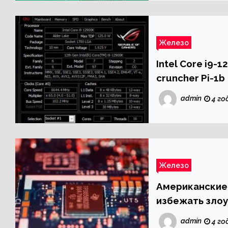
Железо
Intel Core i9-
cruncher Pi-1b
admin
4 го
Железо
Американские 
избежать зло
полупроводни
admin
4 го