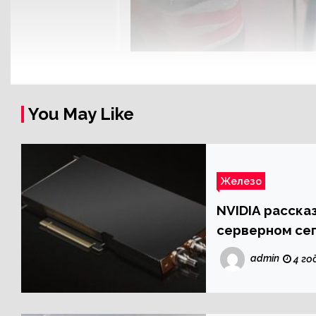
You May Like
Железо
NVIDIA расска
серверном се
admin
4 го