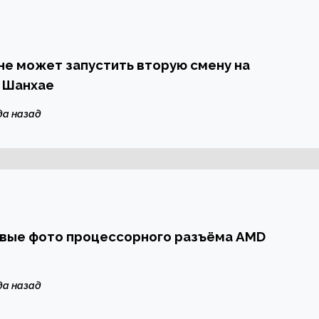
 не может запустить вторую смену на
в Шанхае
да назад
рвые фото процессорного разъёма AMD
да назад