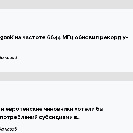
12900K на частоте 6644 МГц обновил рекорд y-
да назад
и европейские чиновники хотели бы
употреблений субсидиями в
ковой отрасли
да назад