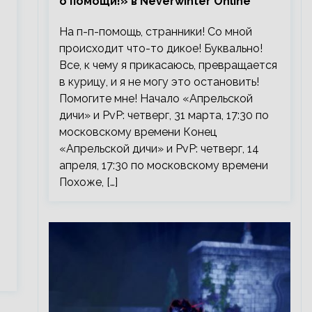
о помощи!» в Neverwinter Online
На п-п-помощь, странники! Со мной
происходит что-то дикое! Буквально!
Все, к чему я прикасаюсь, превращается
в курицу, и я не могу это остановить!
Помогите мне! Начало «Апрельской
дичи» и PvP: четверг, 31 марта, 17:30 по
московскому времени Конец
«Апрельской дичи» и PvP: четверг, 14
апреля, 17:30 по московскому времени
Похоже, […]