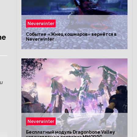
Neverwinter
Событие «Жнец кошмаров» вернётся в
ne
Neverwinter
щи
Neverwinter
Бесплатный модуль Dragonbone Valley