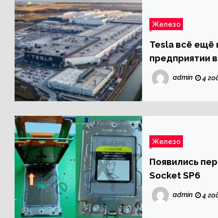
Железо
Tesla всё ещё
предприятии 
admin
4 го
Железо
Появились пе
Socket SP6
admin
4 го