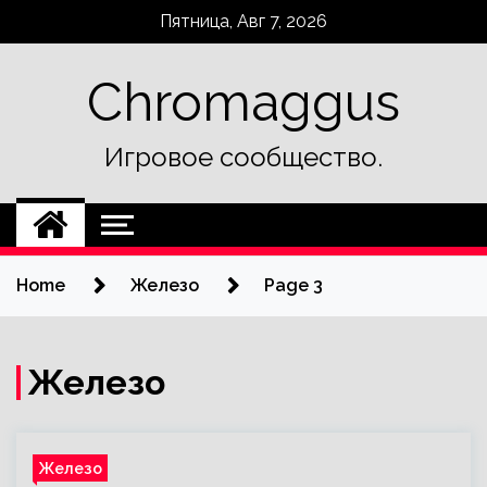
Skip
Пятница, Авг 7, 2026
to
content
Chromaggus
Игровое сообщество.
Home
Железо
Page 3
Железо
Железо