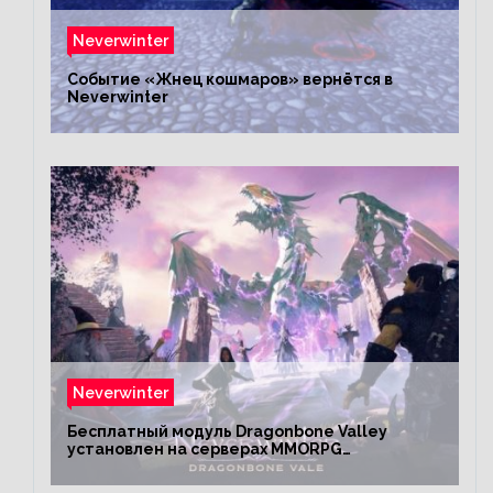
Neverwinter
Событие «Жнец кошмаров» вернётся в
Neverwinter
Neverwinter
Бесплатный модуль Dragonbone Valley
установлен на серверах MMORPG
Neverwinter