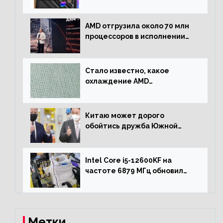
на чипсете AMD X670E,
включая модели Taichi
AMD отгрузила около 70 млн
процессоров в исполнении
Socket AM4
Стало известно, какое
охлаждение AMD
использовала для разгона
процессора Ryzen 7000 до 5.5
ГГц
Китаю может дорого
обойтись дружба Южной
Кореи с США
Intel Core i5-12600KF на
частоте 6879 МГц обновил
рекорд Cinebench R20
Метки