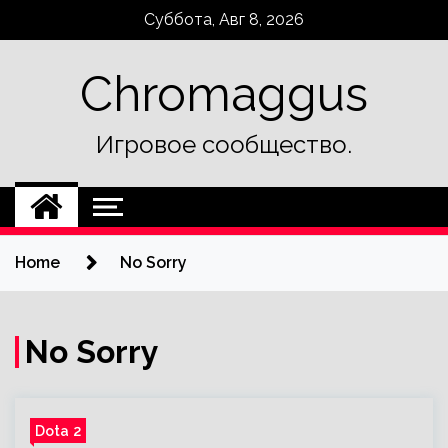
Skip
Суббота, Авг 8, 2026
to
content
Chromaggus
Игровое сообщество.
Home
No Sorry
No Sorry
Dota 2