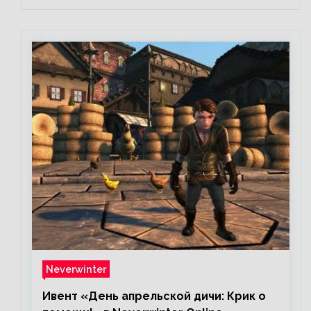
Neverwinter
Ивент «День апрельской дичи: Крик о