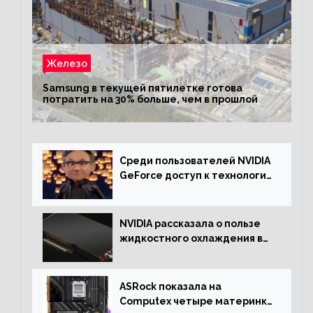
Железо
Samsung в текущей пятилетке готова
потратить на 30% больше, чем в прошлой
Среди пользователей NVIDIA
GeForce доступ к технологии
RTX имеют более 30%
NVIDIA рассказала о пользе
жидкостного охлаждения в
серверном сегменте
ASRock показала на
Computex четыре материнки