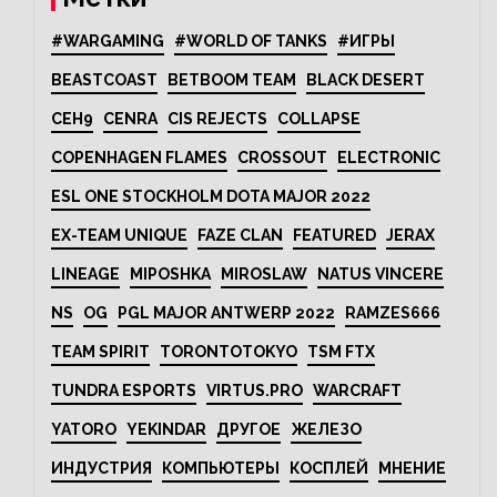
#WARGAMING
#WORLD OF TANKS
#ИГРЫ
BEASTCOAST
BETBOOM TEAM
BLACK DESERT
CEH9
CENRA
CIS REJECTS
COLLAPSE
COPENHAGEN FLAMES
CROSSOUT
ELECTRONIC
ESL ONE STOCKHOLM DOTA MAJOR 2022
EX-TEAM UNIQUE
FAZE CLAN
FEATURED
JERAX
LINEAGE
MIPOSHKA
MIROSLAW
NATUS VINCERE
NS
OG
PGL MAJOR ANTWERP 2022
RAMZES666
TEAM SPIRIT
TORONTOTOKYO
TSM FTX
TUNDRA ESPORTS
VIRTUS.PRO
WARCRAFT
YATORO
YEKINDAR
ДРУГОЕ
ЖЕЛЕЗО
ИНДУСТРИЯ
КОМПЬЮТЕРЫ
КОСПЛЕЙ
МНЕНИЕ