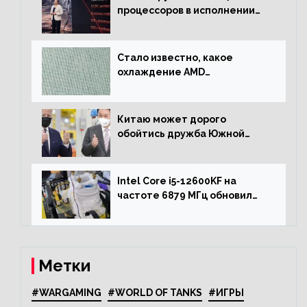
процессоров в исполнении
Socket AM4
Стало известно, какое
охлаждение AMD
использовала для разгона
процессора Ryzen 7000 до 5.5
ГГц
Китаю может дорого
обойтись дружба Южной
Кореи с США
Intel Core i5-12600KF на
частоте 6879 МГц обновил
рекорд Cinebench R20
Метки
#WARGAMING
#WORLD OF TANKS
#ИГРЫ