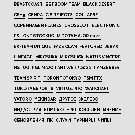
BEASTCOAST
BETBOOM TEAM
BLACK DESERT
CEH9
CENRA
CIS REJECTS
COLLAPSE
COPENHAGEN FLAMES
CROSSOUT
ELECTRONIC
ESL ONE STOCKHOLM DOTA MAJOR 2022
EX-TEAM UNIQUE
FAZE CLAN
FEATURED
JERAX
LINEAGE
MIPOSHKA
MIROSLAW
NATUS VINCERE
NS
OG
PGL MAJOR ANTWERP 2022
RAMZES666
TEAM SPIRIT
TORONTOTOKYO
TSM FTX
TUNDRA ESPORTS
VIRTUS.PRO
WARCRAFT
YATORO
YEKINDAR
ДРУГОЕ
ЖЕЛЕЗО
ИНДУСТРИЯ
КОМПЬЮТЕРЫ
КОСПЛЕЙ
МНЕНИЕ
ОБНОВЛЕНИЯ
ПК
СЛУХИ
ТУРНИРЫ
ЧИПЫ