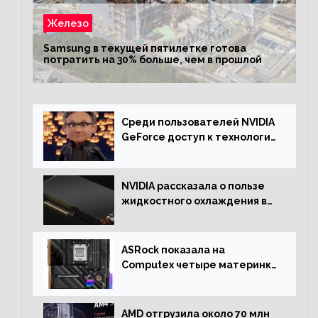
Железо
Samsung в текущей пятилетке готова
потратить на 30% больше, чем в прошлой
Среди пользователей NVIDIA
GeForce доступ к технологии
RTX имеют более 30%
NVIDIA рассказала о пользе
жидкостного охлаждения в
серверном сегменте
ASRock показала на
Computex четыре материнки
на чипсете AMD X670E,
включая модели Taichi
AMD отгрузила около 70 млн