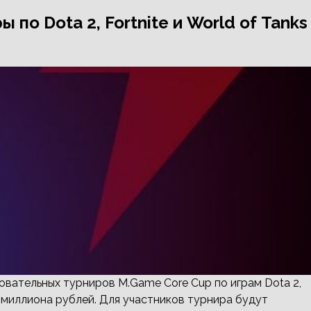
 по Dota 2, Fortnite и World of Tanks
овательных турниров M.Game Core Cup по играм Dota 2,
,8 миллиона рублей. Для участников турнира будут