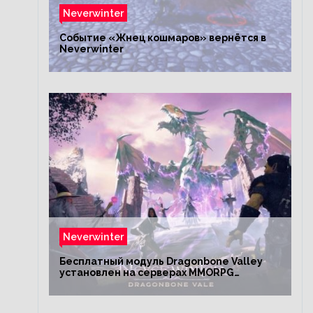
Neverwinter
Событие «Жнец кошмаров» вернётся в
Neverwinter
Neverwinter
Бесплатный модуль Dragonbone Valley
установлен на серверах MMORPG
Neverwinter