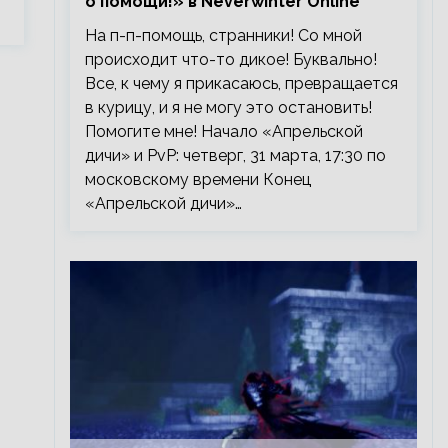
о помощи!» в Neverwinter Online
На п-п-помощь, странники! Со мной
происходит что-то дикое! Буквально!
Все, к чему я прикасаюсь, превращается
в курицу, и я не могу это остановить!
Помогите мне! Начало «Апрельской
дичи» и PvP: четверг, 31 марта, 17:30 по
московскому времени Конец
«Апрельской дичи»…