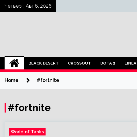
Skip
Четверг, Авг 6, 2026
to
content
BLACK DESERT
CROSSOUT
DOTA 2
LINEA
Home
#fortnite
#fortnite
World of Tanks