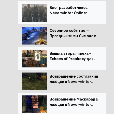
Блог разработчиков
Neverwinter Online:
Долина Драконьих
Костей
Сезонное событие —
Праздник зимы Симрил в
Neverwinter Online
Вышла вторая «веха»
Echoes of Prophecy для
Neverwinter Online
Возвращение состязания
лжецов в Neverwinter
Online
Возвращение Маскарада
лжецов в Neverwinter
Online