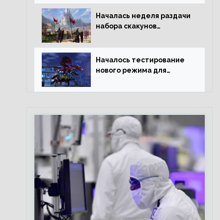
Началась неделя раздачи
набора скакунов
легендарного качества
Началось тестирование
нового режима для
подземелий в
Neverwinter online