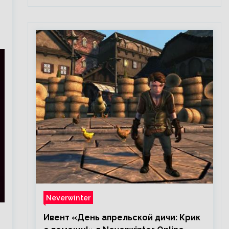
Neverwinter
Ивент «День апрельской дичи: Крик