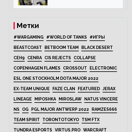
рекорд Cinebench R20
Метки
#WARGAMING
#WORLD OF TANKS
#ИГРЫ
BEASTCOAST
BETBOOM TEAM
BLACK DESERT
CEH9
CENRA
CIS REJECTS
COLLAPSE
COPENHAGEN FLAMES
CROSSOUT
ELECTRONIC
ESL ONE STOCKHOLM DOTA MAJOR 2022
EX-TEAM UNIQUE
FAZE CLAN
FEATURED
JERAX
LINEAGE
MIPOSHKA
MIROSLAW
NATUS VINCERE
NS
OG
PGL MAJOR ANTWERP 2022
RAMZES666
TEAM SPIRIT
TORONTOTOKYO
TSM FTX
TUNDRA ESPORTS
VIRTUS.PRO
WARCRAFT