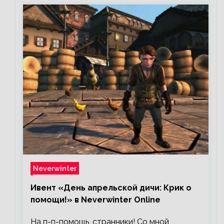
Neverwinter
Ивент «День апрельской дичи: Крик о
помощи!» в Neverwinter Online
На п-п-помощь, странники! Со мной