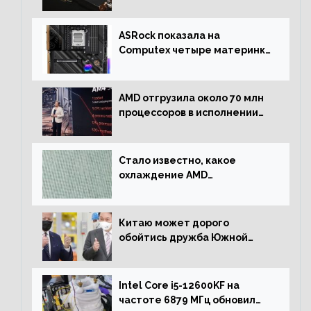
серверном сегменте
ASRock показала на
Computex четыре материнки
на чипсете AMD X670E,
включая модели Taichi
AMD отгрузила около 70 млн
процессоров в исполнении
Socket AM4
Стало известно, какое
охлаждение AMD
использовала для разгона
процессора Ryzen 7000 до 5.5
ГГц
Китаю может дорого
обойтись дружба Южной
Кореи с США
Intel Core i5-12600KF на
частоте 6879 МГц обновил