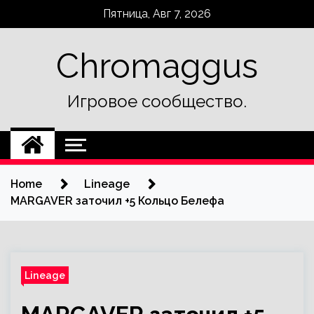
Skip
Пятница, Авг 7, 2026
to
content
Chromaggus
Игровое сообщество.
Home
Lineage
MARGAVER заточил +5 Кольцо Белефа
Lineage