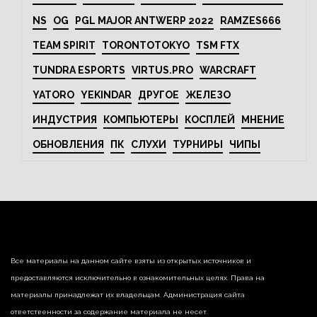
NS
OG
PGL MAJOR ANTWERP 2022
RAMZES666
TEAM SPIRIT
TORONTOTOKYO
TSM FTX
TUNDRA ESPORTS
VIRTUS.PRO
WARCRAFT
YATORO
YEKINDAR
ДРУГОЕ
ЖЕЛЕЗО
ИНДУСТРИЯ
КОМПЬЮТЕРЫ
КОСПЛЕЙ
МНЕНИЕ
ОБНОВЛЕНИЯ
ПК
СЛУХИ
ТУРНИРЫ
ЧИПЫ
Все материалы на данном сайте взяты из открытых источников и
предоставляются исключительно в ознакомительных целях. Права на
материалы принадлежат их владельцам. Администрация сайта
ответственности за содержание материала не несет.