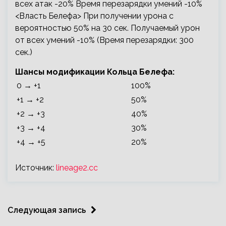
всех атак -20% Время перезарядки умений -10%
<Власть Белефа> При получении урона с
вероятностью 50% на 30 сек. Получаемый урон
от всех умений -10% (Время перезарядки: 300
сек.)
Шансы модификации Кольца Белефа:
0 → +1
100%
+1 → +2
50%
+2 → +3
40%
+3 → +4
30%
+4 → +5
20%
Источник:
lineage2.cc
Следующая запись