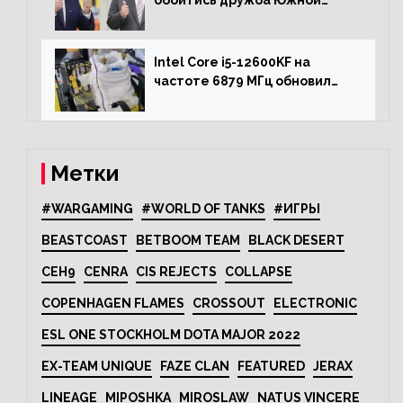
обойтись дружба Южной
Кореи с США
Intel Core i5-12600KF на
частоте 6879 МГц обновил
рекорд Cinebench R20
Метки
#WARGAMING
#WORLD OF TANKS
#ИГРЫ
BEASTCOAST
BETBOOM TEAM
BLACK DESERT
CEH9
CENRA
CIS REJECTS
COLLAPSE
COPENHAGEN FLAMES
CROSSOUT
ELECTRONIC
ESL ONE STOCKHOLM DOTA MAJOR 2022
EX-TEAM UNIQUE
FAZE CLAN
FEATURED
JERAX
LINEAGE
MIPOSHKA
MIROSLAW
NATUS VINCERE