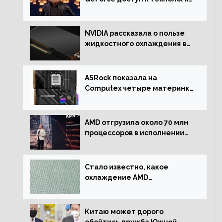
RTX имеют более 30%
NVIDIA рассказала о пользе
жидкостного охлаждения в
серверном сегменте
ASRock показала на
Computex четыре материнки
на чипсете AMD X670E,
включая модели Taichi
AMD отгрузила около 70 млн
процессоров в исполнении
Socket AM4
Стало известно, какое
охлаждение AMD
использовала для разгона
процессора Ryzen 7000 до 5.5
ГГц
Китаю может дорого