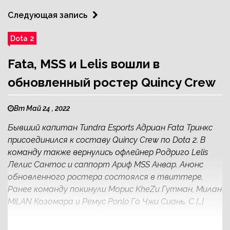
Следующая запись
Dota 2
Fata, MSS и Lelis вошли в
обновленный ростер Quincy Crew
Вт Май 24 , 2022
Бывший капитан Tundra Esports Адриан Fata Тринкс
присоединился к составу Quincy Crew по Dota 2. В
команду также вернулись офлейнер Родриго Lelis
Лелис Сантос и саппорт Ариф MSS Анвар. Анонс
обновленного ростера состоялся в твиттере.
Ранее команду покинули Морис KheZu Гутман, Милан
MiLAN Козомара и Ремус Ponlo Го Чжи Сиань. С […]