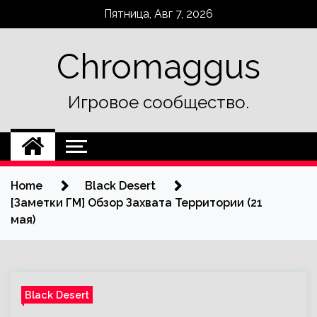
Skip
Пятница, Авг 7, 2026
to
content
Chromaggus
Игровое сообщество.
Home
Black Desert
[Заметки ГМ] Обзор Захвата Территории (21
мая)
Black Desert