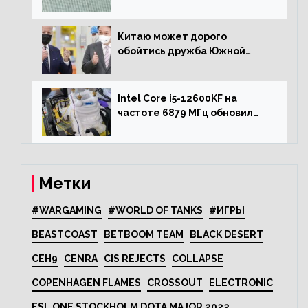
использовала для разгона
процессора Ryzen 7000 до 5.5
ГГц
Китаю может дорого
обойтись дружба Южной
Кореи с США
Intel Core i5-12600KF на
частоте 6879 МГц обновил
рекорд Cinebench R20
Метки
#WARGAMING
#WORLD OF TANKS
#ИГРЫ
BEASTCOAST
BETBOOM TEAM
BLACK DESERT
CEH9
CENRA
CIS REJECTS
COLLAPSE
COPENHAGEN FLAMES
CROSSOUT
ELECTRONIC
ESL ONE STOCKHOLM DOTA MAJOR 2022