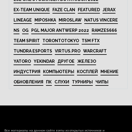
EX-TEAM UNIQUE
FAZE CLAN
FEATURED
JERAX
LINEAGE
MIPOSHKA
MIROSLAW
NATUS VINCERE
NS
OG
PGL MAJOR ANTWERP 2022
RAMZES666
TEAM SPIRIT
TORONTOTOKYO
TSM FTX
TUNDRA ESPORTS
VIRTUS.PRO
WARCRAFT
YATORO
YEKINDAR
ДРУГОЕ
ЖЕЛЕЗО
ИНДУСТРИЯ
КОМПЬЮТЕРЫ
КОСПЛЕЙ
МНЕНИЕ
ОБНОВЛЕНИЯ
ПК
СЛУХИ
ТУРНИРЫ
ЧИПЫ
Все материалы на данном сайте взяты из открытых источников и