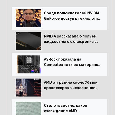
Среди пользователей NVIDIA
GeForce доступ к технологии
RTX имеют более 30%
NVIDIA рассказала о пользе
жидкостного охлаждения в
серверном сегменте
ASRock показала на
Computex четыре материнки
на чипсете AMD X670E,
включая модели Taichi
AMD отгрузила около 70 млн
процессоров в исполнении
Socket AM4
Стало известно, какое
охлаждение AMD