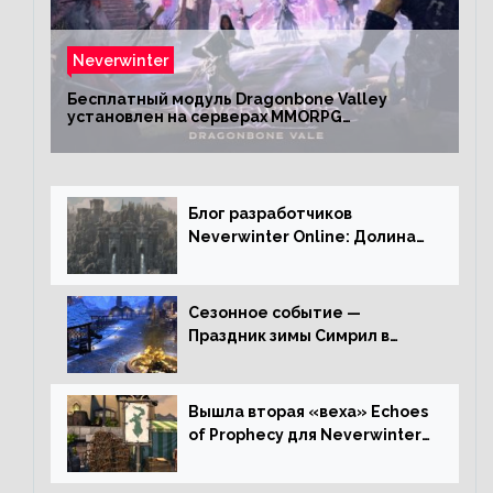
Neverwinter
Бесплатный модуль Dragonbone Valley
установлен на серверах MMORPG
Neverwinter
Блог разработчиков
Neverwinter Online: Долина
Драконьих Костей
Сезонное событие —
Праздник зимы Симрил в
Neverwinter Online
Вышла вторая «веха» Echoes
of Prophecy для Neverwinter
Online