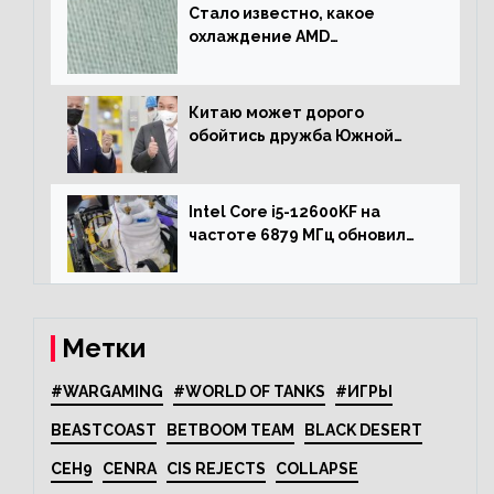
Стало известно, какое
охлаждение AMD
использовала для разгона
процессора Ryzen 7000 до 5.5
ГГц
Китаю может дорого
обойтись дружба Южной
Кореи с США
Intel Core i5-12600KF на
частоте 6879 МГц обновил
рекорд Cinebench R20
Метки
#WARGAMING
#WORLD OF TANKS
#ИГРЫ
BEASTCOAST
BETBOOM TEAM
BLACK DESERT
CEH9
CENRA
CIS REJECTS
COLLAPSE