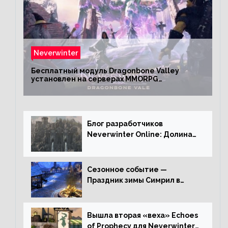
Neverwinter
Бесплатный модуль Dragonbone Valley
установлен на серверах MMORPG
Neverwinter
Блог разработчиков
Neverwinter Online: Долина
Драконьих Костей
Сезонное событие —
Праздник зимы Симрил в
Neverwinter Online
Вышла вторая «веха» Echoes
of Prophecy для Neverwinter