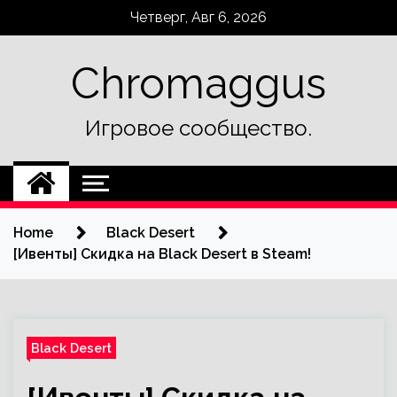
Skip
Четверг, Авг 6, 2026
to
content
Chromaggus
Игровое сообщество.
Home
Black Desert
[Ивенты] Скидка на Black Desert в Steam!
Black Desert