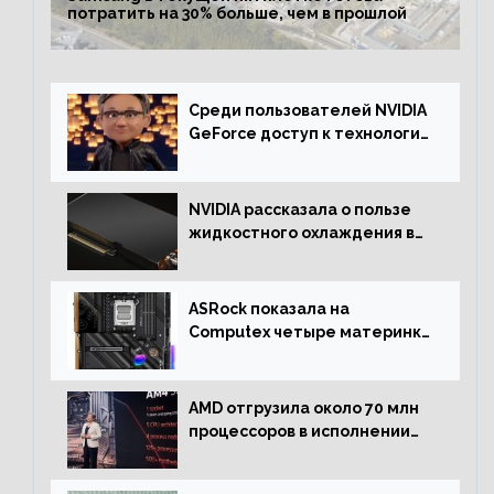
потратить на 30% больше, чем в прошлой
Среди пользователей NVIDIA
GeForce доступ к технологии
RTX имеют более 30%
NVIDIA рассказала о пользе
жидкостного охлаждения в
серверном сегменте
ASRock показала на
Computex четыре материнки
на чипсете AMD X670E,
включая модели Taichi
AMD отгрузила около 70 млн
процессоров в исполнении
Socket AM4